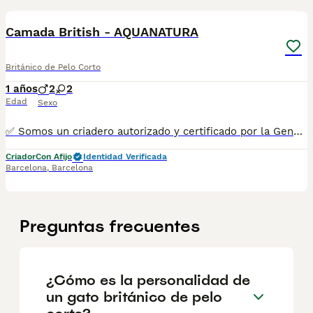
1
1
Camada British - AQUANATURA
Británico de Pelo Corto
1 años
2
2
Edad
Sexo
✅ Somos un criadero autorizado y certificado por la Generalitat de Catalunya. MAS INFO ☎️ 933095977 📱 685878504 FOTOS Y VIDEOS 💻 www.aquanatura.es 🚙 HACEMOS ENVIOS Se entregan vacunados, desparasitados interna y externamente, con microchip y su registro, con cartilla sanitaria y contrato de garantías, bajo la supervisión de nuestro equipo veterinario.
Criador
Con Afijo
Identidad Verificada
Barcelona
,
Barcelona
Preguntas frecuentes
¿Cómo es la personalidad de
un gato británico de pelo