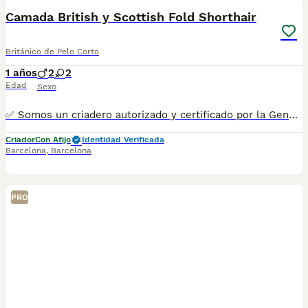
Camada British y Scottish Fold Shorthair
Británico de Pelo Corto
1 años
2
2
Edad
Sexo
✅ Somos un criadero autorizado y certificado por la Generalitat de Catalunya. PARA MÁS INFORMACIÓN: ☎️ 933095977 📱 685878504 / 674320847 💻 www.aquanatura.es 🚙 Hacemos envíos 📌 Calle Roger de Flor 45, muy cerca del Arc de Triomf de Barcelona, de Lunes a Sábados. Se entregan con la mayoría de sus vacunas, desparasitados interna y externamente, con microchip y su registro, cartilla sanitaria y contrato de garantías, bajo la supervisión de nuestro equipo veterinario. AQUANATURA
Criador
Con Afijo
Identidad Verificada
Barcelona
,
Barcelona
PRO