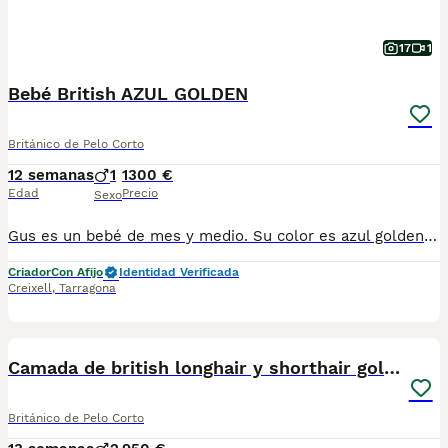
17
1
Bebé British AZUL GOLDEN
Británico de Pelo Corto
12 semanas
1
1300 €
Edad
Precio
Sexo
Gus es un bebé de mes y medio. Su color es azul golden shaded pero de color muy clarito. Es una bolita esponjosa que le gusta jugar con sus otros hermanos de otra camada, de Mimi, ya reservados. Como criadora profesional, con núcleo zoológico auténtico, la salud y la socialización es un objetivo para El Eden Gatuno. Hemos creado un criadero pequeño precisamente para poder cuidarlos y criarlos con todo el amor del mundo. Queremos ser transparentes y por eso damos copia del núcleo zoológico, y no es fácil conseguirlo a pesar del trafico de núcleos falsos en el mercado. Por eso entregamos una copia También entregamos copia de los pedigris de los padres, así como los test genéticos de los padres, PKD (riñón) y HCM (corazón), hacemos un contrato de reserva con todos nuestros datos y un contrato de venta donde ofrecemos garantías de un año contra enfermedades genéticos y un año contra enfermedades congénitas. ESTAMOS EN CONTRA DE LAS JAULAS.
Criador
Con Afijo
Identidad Verificada
Creixell
,
Tarragona
13
2
Camada de british longhair y shorthair golden
Británico de Pelo Corto