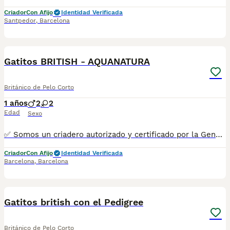
Criador
Con Afijo
Identidad Verificada
Santpedor
,
Barcelona
8
Gatitos BRITISH - AQUANATURA
Británico de Pelo Corto
1 años
2
2
Edad
Sexo
✅ Somos un criadero autorizado y certificado por la Generalitat de Catalunya. ☎️ 933095977 📱 685878504 💻 www.aquanatura.es 🚙 Hacemos envíos 📌 Calle Roger de Flor 45, muy cerca del Arc de Triomf de Barcelona, de Lunes a Sábados, desde las 10h hasta las 21:00h. Se entregan con la mayoría de sus vacunas, desparasitados interna y externamente, con microchip y su registro, cartilla sanitaria y contrato de garantías, bajo la supervisión de nuestro equipo veterinario.
Criador
Con Afijo
Identidad Verificada
Barcelona
,
Barcelona
1
Gatitos british con el Pedigree
Británico de Pelo Corto