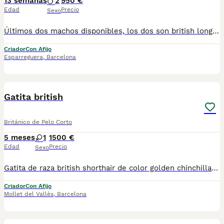
13 semanas
2
950 €
Edad
Precio
Sexo
Últimos dos machos disponibles, los dos son british longhair (pelo largo) blue golden shaded (ay11). Somos un criadero familiar dados de alta con Afijo WCF, por lo tanto todos nuestros pequeños tienen pedigrí. Los padres se someten a pruebas genéticas PKD y HCM y a pruebas víricas Felv y Fiv. Y solo criamos con animales sanos. Obviamente criamos en entorno familiar dentro de casa y tanto nuestros adultos como los bebés crecen con nosotros en el hogar y aprenden desde pequeños lo que es la vida en familia, acostumbrados a los ruidos de la vida cotidiana, y sabiendo usar su rascador y arenero. Los cachorros se podrán entregar a partir de Agosto de 2026 cuando hayan cumplido los 3 meses y tengan todas sus vacunas al día. Para mas info podéis contactar por whatsapp en cualquier momento del día: 680817806
Criador
Con Afijo
Esparreguera
,
Barcelona
1
Gatita british
Británico de Pelo Corto
5 meses
1
1500 €
Edad
Precio
Sexo
Gatita de raza british shorthair de color golden chinchilla con el Pedigree, vacunas, microchip, cartilla sanitaria, castracion. Padres están testados por PKD, Fiv y Felv, tuend titulic Campeones de España. Mas información por telefono- 665563272
Criador
Con Afijo
Mollet del Vallès
,
Barcelona
4