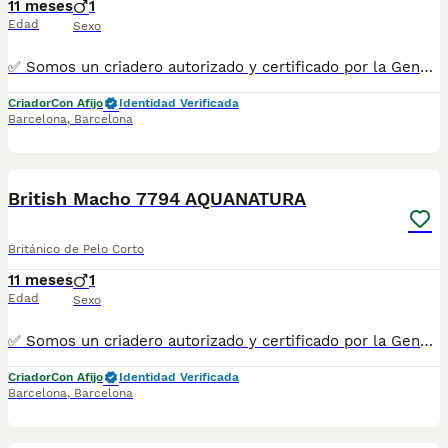
11 meses
1
Edad
Sexo
✅ Somos un criadero autorizado y certificado por la Generalitat de Catalunya bajo el número de Núcleo Zoológico G25/00314. PARA MÁS INFORMACIÓN: ☎️ 933095977 📱 685878504 / 674320847 💻 Más fotos y vídeos en nuestra web www.aquanatura.es 🚙 Hacemos envíos 📌 Calle Roger de Flor 45, muy cerca del Arc de Triomf de Barcelona, de Lunes a Sábados. Se entregan con la mayoría de sus vacunas, desparasitados interna y externamente, con microchip y su registro, cartilla sanitaria y contrato de garantías, documentación legal y factura. AQUANATURA
Criador
Con Afijo
Identidad Verificada
Barcelona
,
Barcelona
11
British Macho 7794 AQUANATURA
Británico de Pelo Corto
11 meses
1
Edad
Sexo
✅ Somos un criadero autorizado y certificado por la Generalitat de Catalunya bajo el número de Núcleo Zoológico G25/00314. PARA MÁS INFORMACIÓN: ☎️ 933095977 📱 685878504 / 674320847 💻 Más fotos y vídeos en nuestra web www.aquanatura.es 🚙 Hacemos envíos 📌 Calle Roger de Flor 45, muy cerca del Arc de Triomf de Barcelona, de Lunes a Sábados. Se entregan con la mayoría de sus vacunas, desparasitados interna y externamente, con microchip y su registro, cartilla sanitaria y contrato de garantías, documentación legal y factura. AQUANATURA
Criador
Con Afijo
Identidad Verificada
Barcelona
,
Barcelona
5