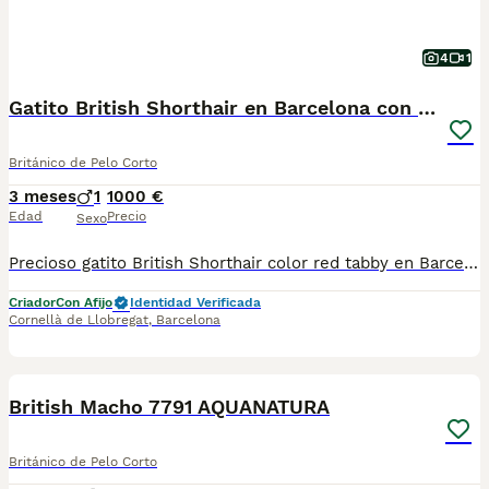
4
1
Gatito British Shorthair en Barcelona con Pedigrí
Británico de Pelo Corto
3 meses
1
1000 €
Edad
Precio
Sexo
Precioso gatito British Shorthair color red tabby en Barcelona. Criado en un entorno familiar bajo estrictos criterios de cría responsable, ética y bienestar animal. Datos del Criador: Afijo: Asfec 218-CAT Núcleo Zoológico: B2023007 Condiciones de Entrega: Sociabilización: Criado y educado junto a su madre. Salud: Desparasitado y con microchip implantado. Esterilización: Castración ya incluida. Documentación: Transfer de pedigrí oficial. Garantías: Contrato con garantía vírica/congénita y pruebas genéticas de los padres (libres de enfermedades hereditarias). Máxima seriedad y experiencia. Contacta para más información o fotos.
Criador
Con Afijo
Identidad Verificada
Cornellà de Llobregat
,
Barcelona
12
British Macho 7791 AQUANATURA
Británico de Pelo Corto