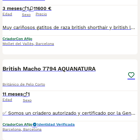
3 meses
1
1
1600 €
Edad
Precio
Sexo
Muy cariñosos gatitos de raza british shorthair y british longhair con el pedigree, vacunas, microchip, castracion. Regalamos transportin y pack de bienvenida. Mas información por telefono- 665563272
Criador
Con Afijo
Mollet del Vallès
,
Barcelona
6
British Macho 7794 AQUANATURA
Británico de Pelo Corto
11 meses
1
Edad
Sexo
✅ Somos un criadero autorizado y certificado por la Generalitat de Catalunya bajo el número de Núcleo Zoológico G25/00314. PARA MÁS INFORMACIÓN: ☎️ 933095977 📱 685878504 / 674320847 💻 Más fotos y vídeos en nuestra web www.aquanatura.es 🚙 Hacemos envíos 📌 Calle Roger de Flor 45, muy cerca del Arc de Triomf de Barcelona, de Lunes a Sábados. Se entregan con sus vacunas, desparasitados interna y externamente, con microchip y su registro, cartilla sanitaria y contrato de garantías, documentación legal y factura.
Criador
Con Afijo
Identidad Verificada
Barcelona
,
Barcelona