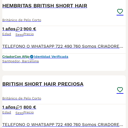
HEMBRITAS BRITISH SHORT HAIR
Británico de Pelo Corto
1 años
2
900 €
Edad
Precio
Sexo
TELEFONO O WHATSAPP 722 490 760 Somos CRIADORES PROFESIONALES, CON NÚCLEO ZOOLÓGICO PROPIO. Seleccionamos para tener los mejores ejemplares tanto a nivel morfología como a nivel de salud y comportamiento. Nuestros cachorros crecen en un ambiente familiar, con unas condiciones higiénico-sanitarias excepcionales y totalmente socializados, tanto con otros animales como con las personas, para garantizar su bienestar animal. No dudes en consultar sobre disponibilidad de entrega, reserva y sus características, Nuestros cachorros se entregan: DESPARASITADOS INTERNA Y EXTERNAMENTE CON SUS VACUNAS AL DÍA CORRESPONDIENTES POR EDAD CARTILLA DE VACUNACIÓN Y GARANTIA COMPLETA DE SALUD ( VÍRICAS, GENÉTICAS Y HEREDITARIAS) POR ESCRITO! PARA MAS INFORMACIÓN, FOTOS/VIDEOS O CONSULTAS LLAMANOS O ESCRIBENOS POR WHATSAPP AL 722 490 760 POSIBILIDAD DE ENTREGA PERSONALIZADA A DOMICILIO EN TODO EL TERRITORIO NACIONAL.
Criador
Con Afijo
Identidad Verificada
Santpedor
,
Barcelona
5
1
BRITISH SHORT HAIR PRECIOSA
Británico de Pelo Corto
1 años
1
800 €
Edad
Precio
Sexo
TELEFONO O WHATSAPP 722 490 760 Somos CRIADORES PROFESIONALES, CON NÚCLEO ZOOLÓGICO PROPIO. Seleccionamos para tener los mejores ejemplares tanto a nivel morfología como a nivel de salud y comportamiento. Nuestros cachorros crecen en un ambiente familiar, con unas condiciones higiénico-sanitarias excepcionales y totalmente socializados, tanto con otros animales como con las personas, para garantizar su bienestar animal. No dudes en consultar sobre disponibilidad de entrega, reserva y sus características, Nuestros cachorros se entregan: DESPARASITADOS INTERNA Y EXTERNAMENTE CON SUS VACUNAS AL DÍA CORRESPONDIENTES POR EDAD CARTILLA DE VACUNACIÓN Y GARANTIA COMPLETA DE SALUD ( VÍRICAS, GENÉTICAS Y HEREDITARIASñ) POR ESCRITO! PARA MAS INFORMACIÓN, FOTOS/VIDEOS O CONSULTAS LLAMANOS O ESCRIBENOS POR WHATSAPP AL 722 490 760 POSIBILIDAD DE ENTREGA PERSONALIZADA A DOMICILIO EN TODO EL TERRITORIO NACIONAL.