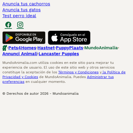
Anuncia tus cachorros
Anuncia tus gatos
Test perro ideal
Pets4Homes
Hastnet
PuppyPlaats
MundoAnimalia
Annunci Animali
Lancaster Puppies
MundoAnimalia.com utiliza cookies en este sitio para mejorar tu
experiencia de usuario. El uso de este sitio web y otros servicios
constituye la aceptación de los
Términos y Condiciones
y
la Política de
Privacidad y Cookies
de MundoAnimalia. Puedes
Administrar tus
preferencias
en cualquier momento.
© Derechos de autor
2026
-
Mundoanimalia