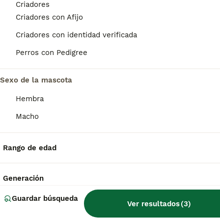
Criadores
TECKEL ISABELLA
Criadores con Afijo
Teckel
Criadores con identidad verificada
1 años
350 €
Perros con Pedigree
Edad
Precio
ROMEO DISPONIBLE PARA MONTAS DANDO BUENOS CACHORROS Y MUY BONITOS😊🥰 NO DUDES EN LLAMARNOS 624 08 20 74
Sexo de la mascota
Criador
Identidad Verificada
Hembra
Sanlúcar de Barrameda
,
Cádiz
(108.4km)
Macho
Preguntas frecuentes
Rango de edad
Generación
¿Cuánto cuesta un cachorro
de Teckel?
Guardar búsqueda
Ver resultados
(
3
)
El coste medio de un cachorro de Teckel en