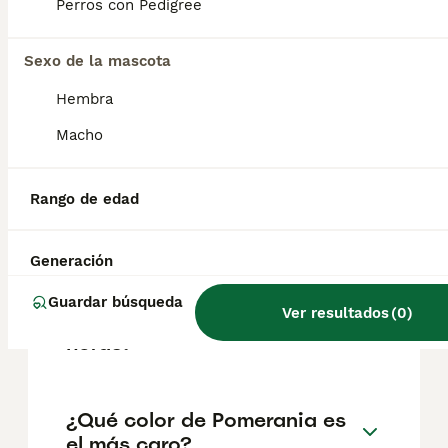
factores como el pedigrí, la reputación del
Perros con Pedigree
criador y la ubicación.
Sexo de la mascota
¿Cuáles son los 3 tipos de
Hembra
Pomerania?
Macho
¿Cuánto vive un Pomerania
Rango de edad
mini toy?
Generación
¿Puedo dejar a mi
Guardar búsqueda
Ver resultados
(
0
)
pomerania solo durante 8
horas?
¿Qué color de Pomerania es
el más caro?