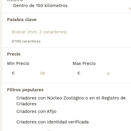
Distancia
Lee nuestra
página de consejos de compra de Pomerania
para obtener información sobre esta raza de perro.
Palabra clave
Encontramos 0 Pomerania Perros para monta
en Tarifa, Cádiz.
Si deseas exactamente esta búsqueda guarda tu 
búsqueda y espera el resultado perfecto:
0/100 caracteres
Guardar búsqueda
Precio
Min Precio
Max Precio
Preguntas frecuentes
€
€
Filtros populares
¿Cuánto cuesta un cachorro
Criadores con Núcleo Zoológico o en el Registro de
de Pomerania?
Criadores
Criadores con Afijo
El coste medio de un cachorro de Pomerania
en España es de aproximadamente 990€,
Criadores con identidad verificada
aunque los precios pueden variar según