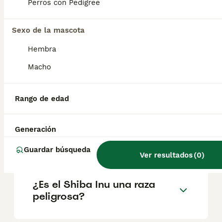
factores como el pedigrí, la reputación del
Perros con Pedigree
criador y la ubicación.
Sexo de la mascota
¿Cuántos cachorros suele
Hembra
tener un Shiba Inu?
Macho
¿Es el Shiba Inu cariñoso?
Rango de edad
Generación
¿Cuánto tiempo vive un
Shiba Inu?
Guardar búsqueda
Ver resultados
(
0
)
¿Es el Shiba Inu una raza
peligrosa?