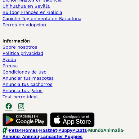
Bichón Maltés en València
Chihuahua en Sevilla
Bulldog Francés en Galicia
Caniche Toy en venta en Barcelona
Perros en adopcion
Información
Sobre nosotros
Politica privacidad
Ayuda
Prensa
Condiciones de uso
Anunciar tus mascotas
Anuncia tus cachorros
Anuncia tus gatos
Test perro ideal
Pets4Homes
Hastnet
PuppyPlaats
MundoAnimalia
Annunci Animali
Lancaster Puppies