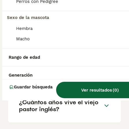
Parece que tiene los ojos completamente
Perros con Pedigree
cubiertos por el pelo, pero tiene una vista
perfecta. En cuanto al color, esta raza puede
presentar cualquier tonalidad de gris o azul
Sexo de la mascota
con o sin manchas.
Hembra
Macho
¿Cuánto cuesta un cachorro
de viejo pastor inglés?
Rango de edad
¿Cuánto vale un perro
Generación
Bobtail?
Guardar búsqueda
Ver resultados
(
0
)
¿Cuántos años vive el viejo
pastor inglés?