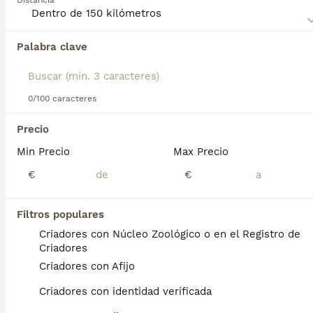
Distancia
Perro de Pastor Inglés - Bobtail
para obtener información
sobre esta raza de perro.
Palabra clave
Encontramos 0 Perro Bobtail Perros para
monta en Aduna, Guipúzcoa.
Si deseas exactamente esta búsqueda guarda tu 
búsqueda y espera el resultado perfecto:
0/100 caracteres
Guardar búsqueda
Precio
Min Precio
Max Precio
Preguntas frecuentes
€
€
Filtros populares
¿Cómo es el perro viejo
Criadores con Núcleo Zoológico o en el Registro de
pastor inglés Bobtail?
Criadores
Criadores con Afijo
El Bobtail o antiguo pastor inglés es
ampliamente reconocido por su pelaje largo
Criadores con identidad verificada
y lanoso que recubre su gordito cuerpo.