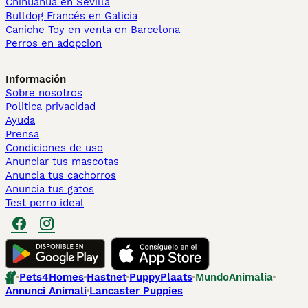
Chihuahua en Sevilla
Bulldog Francés en Galicia
Caniche Toy en venta en Barcelona
Perros en adopcion
Información
Sobre nosotros
Politica privacidad
Ayuda
Prensa
Condiciones de uso
Anunciar tus mascotas
Anuncia tus cachorros
Anuncia tus gatos
Test perro ideal
Pets4Homes
Hastnet
PuppyPlaats
MundoAnimalia
Annunci Animali
Lancaster Puppies