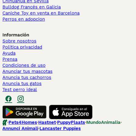
Chihuahua en Sevilla
Bulldog Francés en Galicia
Caniche Toy en venta en Barcelona
Perros en adopcion
Información
Sobre nosotros
Politica privacidad
Ayuda
Prensa
Condiciones de uso
Anunciar tus mascotas
Anuncia tus cachorros
Anuncia tus gatos
Test perro ideal
Pets4Homes
Hastnet
PuppyPlaats
MundoAnimalia
Annunci Animali
Lancaster Puppies