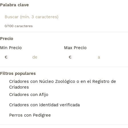
Perro de Pastor Inglés - Bobtail
para obtener información
Palabra clave
sobre esta raza de perro.
Encontramos 0 Perro Bobtail Perros para
monta en Guipúzcoa.
0/100 caracteres
Si deseas exactamente esta búsqueda guarda tu 
búsqueda y espera el resultado perfecto:
Precio
Min Precio
Max Precio
Guardar búsqueda
€
€
Preguntas frecuentes
Filtros populares
Criadores con Núcleo Zoológico o en el Registro de
Criadores
¿Cómo es el perro viejo
Criadores con Afijo
pastor inglés Bobtail?
Criadores con identidad verificada
El Bobtail o antiguo pastor inglés es
Perros con Pedigree
ampliamente reconocido por su pelaje largo
y lanoso que recubre su gordito cuerpo.