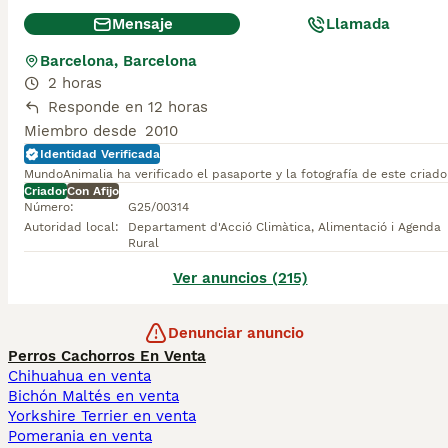
Mensaje
Llamada
Barcelona, Barcelona
2 horas
Responde en 12 horas
Miembro desde
2010
Identidad Verificada
MundoAnimalia ha verificado el pasaporte y la fotografía de este criado
Criador
Con Afijo
Número
:
G25/00314
Autoridad local
:
Departament d'Acció Climàtica, Alimentació i Agenda
Rural
Ver anuncios (215)
Denunciar anuncio
Perros Cachorros En Venta
Chihuahua en venta
Bichón Maltés en venta
Yorkshire Terrier en venta
Pomerania en venta