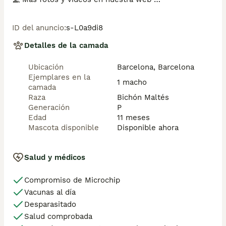
www.aquanatura.es

ID del anuncio
:
s-L0a9di8
🚙 Hacemos envíos

Detalles de la camada
📌 Calle Roger de Flor 45, muy cerca del Arc de Triomf 
de Barcelona, de Lunes a Sábados.

Ubicación
Barcelona, Barcelona
Ejemplares en la
Se entregan con la mayoría de sus vacunas, 
1 macho
camada
desparasitados interna y externamente, con microchip 
Raza
Bichón Maltés
y su registro, cartilla sanitaria y contrato de garantías, 
Generación
P
bajo la supervisión de nuestro equipo veterinario.

Edad
11 meses
Mascota disponible
Disponible ahora
AQUANATURA
Salud y médicos
Compromiso de Microchip
Vacunas al día
Desparasitado
Salud comprobada