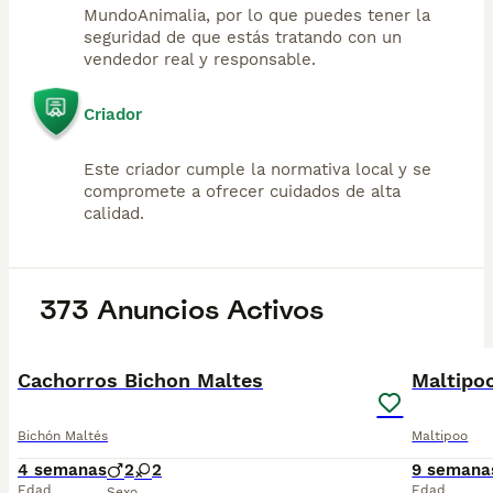
MundoAnimalia, por lo que puedes tener la
seguridad de que estás tratando con un
vendedor real y responsable.
Criador
Este criador cumple la normativa local y se
compromete a ofrecer cuidados de alta
calidad.
373 Anuncios Activos
2
Cachorros Bichon Maltes
Maltip
Bichón Maltés
Maltipoo
4 semanas
2
2
9 semana
Edad
Edad
Sexo