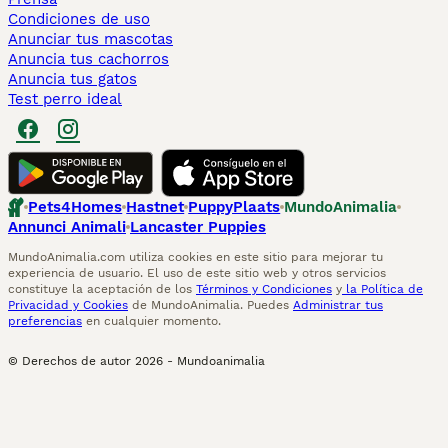
Condiciones de uso
Anunciar tus mascotas
Anuncia tus cachorros
Anuncia tus gatos
Test perro ideal
Pets4Homes
Hastnet
PuppyPlaats
MundoAnimalia
Annunci Animali
Lancaster Puppies
MundoAnimalia.com utiliza cookies en este sitio para mejorar tu
experiencia de usuario. El uso de este sitio web y otros servicios
constituye la aceptación de los
Términos y Condiciones
y
la Política de
Privacidad y Cookies
de MundoAnimalia. Puedes
Administrar tus
preferencias
en cualquier momento.
© Derechos de autor
2026
-
Mundoanimalia