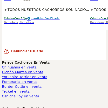
🔸TODOS NUESTROS CACHORROS SON NACIONALES🔸 Se entregan con sus vacunas, desparasitaciones internas y externas, microchip y su registro, cartilla sanitaria, contrato de garantías, toda su documentac
Criador
Con Afijo
Identidad Verificada
Criador
Con A
Barcelona
,
Barcelona
Barcelona
,
B
Denunciar usuario
Perros Cachorros En Venta
Chihuahua en venta
Bichón Maltés en venta
Yorkshire Terrier en venta
Pomerania en venta
Border Collie en venta
Teckel en venta
Caniche Toy en venta