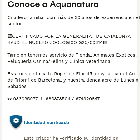
Conoce a
Aquanatura
Criadero familiar con más de 30 años de experiencia en e
sector.
🟨CERTIFICADO POR LA GENERALITAT DE CATALUNYA
BAJO EL NÚCLEO ZOOLÓGICO G25/00314🟨
También tenemos servicio de Tienda, Animales Exóticos,
Peluquería Canina/Felina y Clínica Veterinaria.
Estamos en la calle Roger de Flor 45, muy cerca del Arc
de Triomf de Barcelona, y nuestra tienda abre de Lunes a
Sábados.
☎️ 933095977 📱 685878504 / 674320847
💻 Más fotos y vídeos en nuestra web www.aquanatura.es
Identidad verificada
🚙 Hacemos envíos
Este criador ha verificado su identidad en