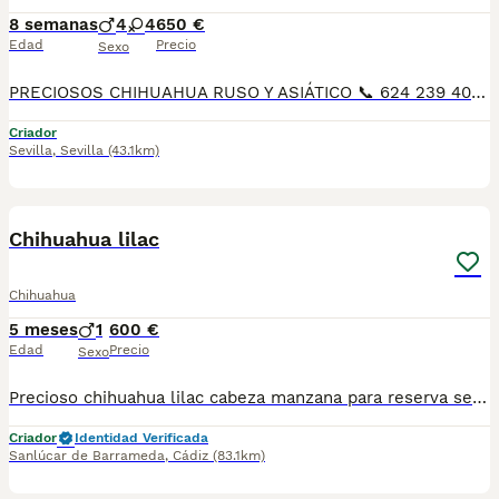
8 semanas
4
4
650 €
Edad
Precio
Sexo
PRECIOSOS CHIHUAHUA RUSO Y ASIÁTICO 📞 624 239 408, raza pura 50 por ciento RUSO patitas corta muy chato muy lista y obediente, ideal para piso es muy cariñoso y juguetón Varios colores, cremas , bicolores . lila desde 700€ A 1200€, SEGUN COLOR Y SEXO DEL CHIHUAHUA precios reales si entráis en la wed : MUNDOCHIHUAHUA.ES TENEMOS CANICHES, CHIHUAHUA, MALTIPOL, POMERANIA, BICHON MALTES 🧾 Cartilla veterinaria 🩺 Vacunaciones y desparasitaciones al día 📄 Contrato de garantía 🚚 Envíos a toda España, 💳 Pago a la entrega, contra reembolso 📞 624 239 408 📹 Vídeos y más información por WhatsApp 🌐 MUNDOCHIHUAHUA.ES
Criador
Sevilla
,
Sevilla
(43.1km)
1
1
Chihuahua lilac
Chihuahua
5 meses
1
600 €
Edad
Precio
Sexo
Precioso chihuahua lilac cabeza manzana para reserva se entregan con 2 meses con vacunas al dia, desparacitado y contrato QUIERES UN CHIHUAHUA? A QUE ESPERAS PA LLAMARNOS😊🐶
Criador
Identidad Verificada
Sanlúcar de Barrameda
,
Cádiz
(83.1km)
1