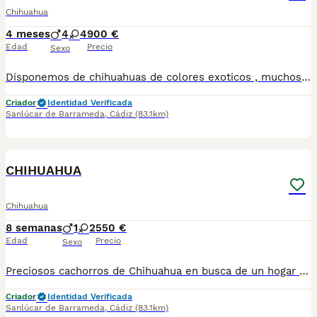
Chihuahua
4 meses
4
4
900 €
Edad
Precio
Sexo
Disponemos de chihuahuas de colores exoticos , muchos tipos de colores Se entregan con vacunas al dia , desparacitados y contrato de garantia ESTAS BUSCANDO UN AMIGO ? LLAMANOS 624 08 20 74 Criados en ambiente familiar🥰
Criador
Identidad Verificada
Sanlúcar de Barrameda
,
Cádiz
(83.1km)
1
CHIHUAHUA
Chihuahua
8 semanas
1
2
550 €
Edad
Precio
Sexo
Preciosos cachorros de Chihuahua en busca de un hogar lleno de cariño. Criados en ambiente familiar, bien socializados y con todos los cuidados necesarios para garantizar su bienestar. ✔️ Disponibles machos y hembras (según disponibilidad). ✔️ Se entregan desparasitados y con la cartilla veterinaria al día. ✔️ Padres sanos y de excelente carácter. ✔️ Ideales como compañeros por su pequeño tamaño y personalidad cariñosa. Si buscas un nuevo miembro para tu familia y quieres más información, fotos o reservar un cachorro, no dudes en ponerte en contacto. 624 08 20 74
Criador
Identidad Verificada
Sanlúcar de Barrameda
,
Cádiz
(83.1km)