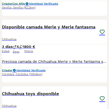
Criador
Con Afijo
Identidad Verificada
Sevilla
,
Sevilla
(42.2km)
7
Disponible camada Merle y Merle fantasma
Chihuahua
3 días
4
1
800 €
Edad
Precio
Sexo
Preciosa camada de Chihuahua Merle y Merle fantasma se entregan vacunados y desparacitados con contrato de compraventa y certificado de salud .compromiso de Chip( no incluido en el precio) Con chip serían 65 euros más. El envío tampoco está incluido en el precio. precios con IVA incluido
Criador
Identidad Verificada
Córdoba
,
Córdoba
(109.6km)
3
3
Chihuahua toys disponible
Chihuahua