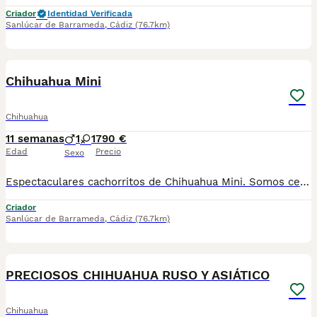
Criador
Identidad Verificada
Sanlúcar de Barrameda
,
Cádiz
(76.7km)
5
Chihuahua Mini
Chihuahua
11 semanas
1
1
790 €
Edad
Precio
Sexo
Espectaculares cachorritos de Chihuahua Mini. Somos centro de mascotas con años de experiencia. Diariamente cuidamos, supervisamos y mimamos a nuestros cachorritos. Los entregamos con Revisión Veterinaria, Factura de compra, garantía vírica, formulario de reconocimiento de raza pura, junto con su cartilla de vacunación y desparasitacion al día de la entrega. Hacemos envíos a toda la península y Baleares mediante servicio propio de transporte. Posibilidad de pago contrareembolso. Para más información no dude en contactar con nosotros. TLF: 649297709. Solo atiendo wasap o tlf. Gracias
Criador
Sanlúcar de Barrameda
,
Cádiz
(76.7km)
25
PRECIOSOS CHIHUAHUA RUSO Y ASIÁTICO
Chihuahua