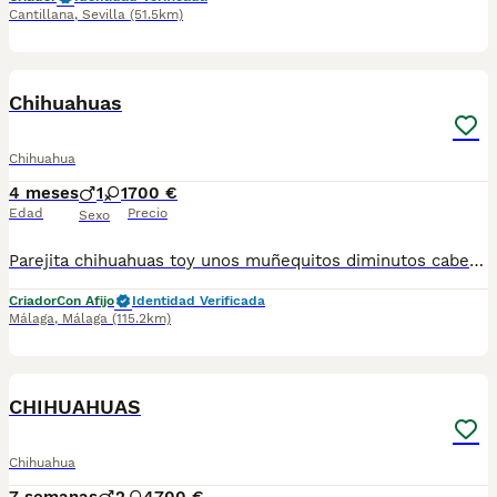
Cantillana
,
Sevilla
(51.5km)
2
Chihuahuas
Chihuahua
4 meses
1
1
700 €
Edad
Precio
Sexo
Parejita chihuahuas toy unos muñequitos diminutos cabecita manzana estan vacunados desparasitados todo al dia para mas información llámame al 615080706
Criador
Con Afijo
Identidad Verificada
Málaga
,
Málaga
(115.2km)
1
CHIHUAHUAS
Chihuahua