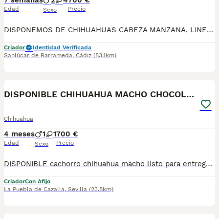
7 semanas
2
4
700 €
Edad
Precio
Sexo
DISPONEMOS DE CHIHUAHUAS CABEZA MANZANA, LINEA RUSA DE MUCHA VARIEDAD DE COLORES , BLUE, MERLE BLUE, ARLEQUIN , CHOCOLATE, LILAC, NEGRO FUEGO, MERLES, NARANJAS,
Criador
Identidad Verificada
Sanlúcar de Barrameda
,
Cádiz
(83.1km)
4
DISPONIBLE CHIHUAHUA MACHO CHOCOLATE
Chihuahua
4 meses
1
1
700 €
Edad
Precio
Sexo
DISPONIBLE cachorro chihuahua macho listo para entregarla miniatura toy tamaño muy pequeño . FOTOS REALES. Tiene muy buen carácter criado en entorno familiar cariñosos y muy jugueton ideal para compañías se entrega revisado por nuestro veterinario desparacitado con dos vacunas. enseñado hacer sus necesidades en empapadera se envia a todas españa más información por WhatsApp o llamadas 602212186 saludo
Criador
Con Afijo
La Puebla de Cazalla
,
Sevilla
(23.8km)
2