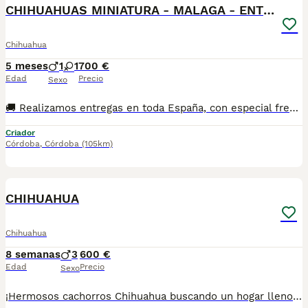
CHIHUAHUAS MINIATURA - MALAGA - ENTREGA
Chihuahua
5 meses
1
1
700 €
Edad
Precio
Sexo
🚚 Realizamos entregas en toda España, con especial frecuencia en **Andalucía**: Sevilla, Málaga, Cádiz, Córdoba, Granada, Jaén, Huelva y Almería. También entregamos habitualmente en Marbella, Jerez de la Frontera, Estepona, Fuengirola, Benalmádena, Mijas, Dos Hermanas y cualquier punto de España. **Entrega 100% a contrarreembolso.** No tendrás que adelantar el importe del cachorro. Lo recibirás en la puerta de tu casa mediante transporte especializado y podrás comprobar que todo está correcto antes de realizar el pago. Nuestros cachorros se entregan: Vacunados y desparasitados según su edad. Con microchip, cartilla veterinaria y documentación al día. Revisados veterinariamente antes de salir de nuestras instalaciones. Procedentes de excelentes líneas, seleccionadas por salud, carácter y morfología. Perfectamente socializados y acostumbrados al contacto diario con personas. ✅ Iniciados en el aprendizaje para hacer sus necesidades sobre empapador, facilitando su adaptación al nuevo hogar. ✅ Con asesoramiento personalizado antes y después de la entrega. Nuestro objetivo no es vender un cachorro más. Queremos que cada familia reciba un compañero sano, equilibrado y criado con el máximo cuidado desde el primer día. 📩 Si deseas fotografías, vídeos o más información, escríbenos por privado. Estaremos encantados de ayudarte a encontrar el compañero perfecto670864332 . .
Criador
Córdoba
,
Córdoba
(105km)
1
CHIHUAHUA
Chihuahua
8 semanas
3
600 €
Edad
Precio
Sexo
¡Hermosos cachorros Chihuahua buscando un hogar lleno de amor! ❤️ ✨ Excelente calidad. ✨ Muy juguetones, cariñosos y sociables. ✨ Ideales para compañía. ✨ Tamaño pequeño, perfectos para casa o departamento. 📍 Se entregan sanos y en excelentes condiciones. 📲 Para más información sobre disponibilidad, precio y apartados, envía mensaje privado o comunícate al 624 082 2074. ¡No pierdas la oportunidad de llevar a casa un pequeño compañero que llenará tu vida de amor! 🐾💙