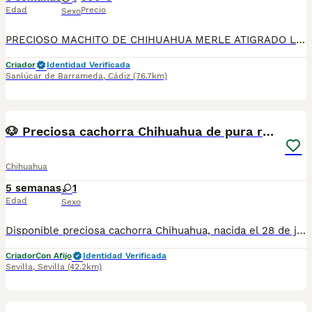
Edad
Precio
Sexo
PRECIOSO MACHITO DE CHIHUAHUA MERLE ATIGRADO LISTO PARA ENTREGA , NO DUDES EN LLAMARNOS PRECIO ECONOMICO
Criador
Identidad Verificada
Sanlúcar de Barrameda
,
Cádiz
(76.7km)
3
🐶 Preciosa cachorra Chihuahua de pura raza 🐶
Chihuahua
5 semanas
1
Edad
Sexo
Disponible preciosa cachorra Chihuahua, nacida el 28 de junio de 2026. Color: sable, un tono muy bonito y elegante que realza su expresión y belleza. Procede de una excelente línea de sangre, criada en un ambiente familiar, con mucho cariño y una correcta socialización desde sus primeros días de vida. Destaca por su bonita morfología, cabeza tipo manzana, hocico corto y un carácter dulce, cariñoso y equilibrado, ideal como compañera de vida. La cachorra se entregará a partir de los Dos meses de edad, desparasitada según su edad, con cartilla veterinaria, y las vacunas correspondientes. Se enviarán fotos y vídeos actualizados para que puedas seguir su evolución hasta el día de la entrega. Se prioriza la entrega en mano para garantizar el bienestar de la cachorra y que el nuevo propietario pueda conocerla personalmente. También existe la posibilidad de desplazarnos hasta el lugar de entrega, previo acuerdo entre ambas partes. Buscamos una familia responsable que le ofrezca el hogar, el cariño y los cuidados que merece. Para más información, fotos, vídeos o cualquier consulta, no dudes en ponerte en contacto.
Criador
Con Afijo
Identidad Verificada
Sevilla
,
Sevilla
(42.2km)
1