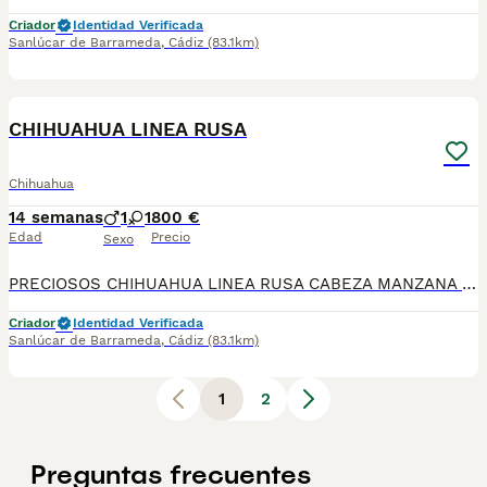
Criador
Identidad Verificada
Sanlúcar de Barrameda
,
Cádiz
(83.1km)
1
1
CHIHUAHUA LINEA RUSA
Chihuahua
14 semanas
1
1
800 €
Edad
Precio
Sexo
PRECIOSOS CHIHUAHUA LINEA RUSA CABEZA MANZANA LISTOS PARA SU NUEVO HOGAR SE ENTREGAN VACUNADO DESPARACITADO, CON CONTRATO,CRIADOS EN UN AMBIEMTE FAMILIAR SUPER CARIÑOSOS Y JUGUETONES, QUIERES UN AMIGO? LLAMANOS 624 08 20 74😊 ENVIAMOS A TODA ESPAÑA🇪🇦
Criador
Identidad Verificada
Sanlúcar de Barrameda
,
Cádiz
(83.1km)
1
2
Preguntas frecuentes