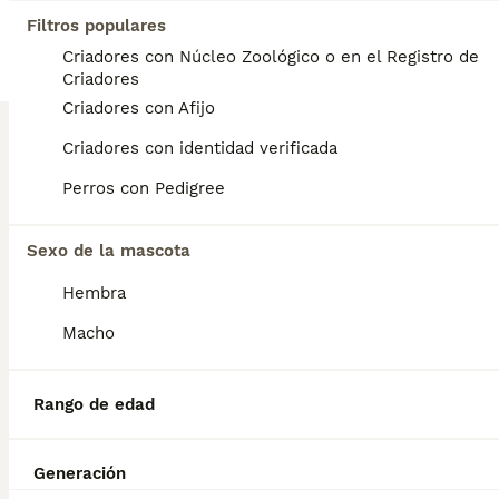
Edad
Precio
Sexo
Filtros populares
Criadores con Núcleo Zoológico o en el Registro de
Preciosa hembra chihuahua disponible para entregar . Se encuentra en Sevilla,tambien disponemos de transporte. Vacunada,desparasitada y con la cartilla adecuada a su edad. Pregunten sin compromiso
Criadores
Criador
Identidad Verificada
Criadores con Afijo
El Puerto de Santa María
,
Cádiz
(86km)
Criadores con identidad verificada
3
Perros con Pedigree
Macho chihuahua🐶🐾
Sexo de la mascota
Chihuahua
Hembra
7 semanas
1
1300 €
Edad
Precio
Sexo
Macho
Macho Chihuahua Toy disponible para entregar . Se encuentra en Sevilla,tambien disponemos de transporte. Vacunada,desparasitada y con la cartilla adecuada a su edad. Pregunten sin compromiso
Rango de edad
Criador
Identidad Verificada
El Puerto de Santa María
,
Cádiz
(86km)
8
Generación