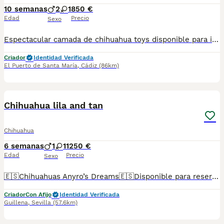
10 semanas
2
1
850 €
Edad
Precio
Sexo
Espectacular camada de chihuahua toys disponible para ir a su nuevo hogar se entrega con su vacuna y desparacitado y su cartilla correspondiente a su edad y con contrato de garantía víricas y congénitas
Criador
Identidad Verificada
El Puerto de Santa María
,
Cádiz
(86km)
3
1
Chihuahua lila and tan
Chihuahua
6 semanas
1
1
1250 €
Edad
Precio
Sexo
🇪🇸Chihuahuas Anyro’s Dreams🇪🇸Disponible para reserva Chihuahua lila and tan descendientes de las mejores líneas de sangre tanto europeas como asiáticas. Padres con ADN en bases de datos de la RSCE. Si precisan más información contáctanos por el enlace que MundoAnimalia pone a disposición de los usuarias de la plataforma.
Criador
Con Afijo
Identidad Verificada
Guillena
,
Sevilla
(57.6km)
14
1