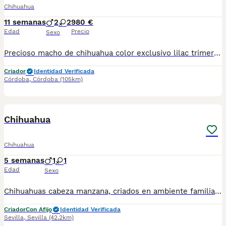
Chihuahua
11 semanas
2
2
980 €
Edad
Precio
Sexo
Precioso macho de chihuahua color exclusivo lilac trimerle chocolate. Solo queda un macho trimerle lilac Se entrega con vacuna desparasitados y con cartilla veterinaria y contrato de compraventa criados en familia con niños y gatos . Chip incluido y IVA en el precio. Criados con mucho amor y cariño 🚨Recogida en Córdoba 🚨
Criador
Identidad Verificada
Córdoba
,
Córdoba
(105km)
1
Chihuahua
Chihuahua
5 semanas
1
1
Edad
Sexo
Chihuahuas cabeza manzana, criados en ambiente familiar, cachorros sanos y de calidad, vacunados y desparasitados. No dude en ponerse en contacto para más información.
Criador
Con Afijo
Identidad Verificada
Sevilla
,
Sevilla
(42.2km)