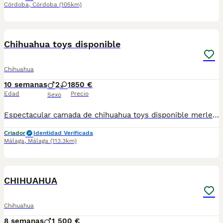
Córdoba
,
Córdoba
(105km)
3
3
Chihuahua toys disponible
Chihuahua
10 semanas
2
1
850 €
Edad
Precio
Sexo
Espectacular camada de chihuahua toys disponible merle Criado en ambiente familiar hay dos machos y una hembra se entrega con su vacuna y desparacitado y su cartilla correspondiente a su edad
Criador
Identidad Verificada
Málaga
,
Málaga
(113.3km)
1
CHIHUAHUA
Chihuahua
8 semanas
1
500 €