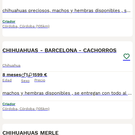
chihuahuas preciosos, machos y hembras disponibles , se entregan con todo al dia respecto a documentación y condiciones sanitarias , tanto así que hacemos entregas totalmente personalizadas y sin un euro por adelantado , obtenerse personas no aptas para tener perros , solo personas responsables. hacemos entregas a toda ESPAÑA . mas info 670864332
Criador
Córdoba
,
Córdoba
(105km)
3
CHIHUAHUAS - BARCELONA - CACHORROS
Chihuahua
8 meses
1
1
599 €
Edad
Precio
Sexo
machos y hembras disponibles , se entregan con todo al dia respecto a documentación y condiciones sanitarias , tanto así que hacemos entregas totalmente personalizadas y sin un euro por adelantado , obtenerse personas no aptas para tener perros , solo personas responsables. hacemos entregas a toda ESPAÑA . mas info 670864332 .. GRACIAS DE ANTE MANO
Criador
Córdoba
,
Córdoba
(105km)
3
CHIHUAHUAS MERLE