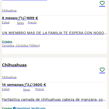
Chihuahua
8 meses
1
1
699 €
Edad
Precio
Sexo
UN MIEMBRO MAS DE LA FAMILIA TE ESPERA CON NOSOTROS , chihuahuas preciosos, machos y hembras disponibles , se entregan con todo al dia respecto a documentación y condiciones sanitarias , tanto así que hacemos entregas totalmente personalizadas y sin un euro por adelantado , obtenerse personas no aptas para tener perros , solo personas responsables. hacemos entregas a toda ESPAÑA . mas info 670864332
Criador
Córdoba
,
Córdoba
(105km)
4
1
Chihuahuas
Chihuahua
14 semanas
2
2
600 €
Edad
Precio
Sexo
Fantástica camada de chihuahuas cabeza de manzana, son toy y están listos para entregar, 2 vacunas y chip, se puede enviar a contra reembolso, más información llamar o whasap al 687705959, pregunten sin compromiso, machos 600 hembra 650
Criador
Identidad Verificada