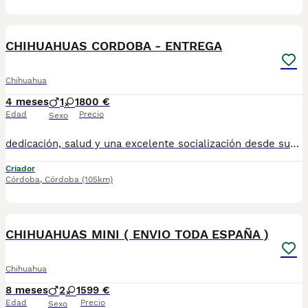
1
CHIHUAHUAS CORDOBA - ENTREGA
Chihuahua
4 meses
1
1
800 €
Edad
Precio
Sexo
dedicación, salud y una excelente socialización desde sus primeras semanas de vida, estaremos encantados de ayudarte... 🚚 Realizamos entregas en toda España, con especial frecuencia en **Andalucía**: Sevilla, Málaga, Cádiz, Córdoba, Granada, Jaén, Huelva y Almería. También entregamos habitualmente en Marbella, Jerez de la Frontera, Estepona, Fuengirola, Benalmádena, Mijas, Dos Hermanas y cualquier punto de España. **Entrega 100% a contrarreembolso.** No tendrás que adelantar el importe del cachorro. Lo recibirás en la puerta de tu casa mediante transporte especializado y podrás comprobar que todo está correcto antes de realizar el pago. Nuestros cachorros se entregan: ✅ Vacunados y desparasitados según su edad. ✅ Con microchip, cartilla veterinaria y documentación al día. ✅ Revisados veterinariamente antes de salir de nuestras instalaciones. ✅ Procedentes de excelentes líneas, seleccionadas por salud, carácter y morfología. ✅ Perfectamente socializados y acostumbrados al contacto diario con personas. ✅ Iniciados en el aprendizaje para hacer sus necesidades sobre empapador, facilitando su adaptación al nuevo hogar. ✅ Con asesoramiento personalizado antes y después de la entrega. Nuestro objetivo no es vender un cachorro más. Queremos que cada familia reciba un compañero sano, equilibrado y criado con el máximo cuidado desde el primer día. 📩 Si deseas fotografías, vídeos o más información, escríbenos por privado. Estaremos encantados de ayudarte a encontrar perfecto TUBEBE670864332
Criador
Córdoba
,
Córdoba
(105km)
3
CHIHUAHUAS MINI ( ENVIO TODA ESPAÑA )
Chihuahua
8 meses
2
1
599 €
Edad
Precio
Sexo