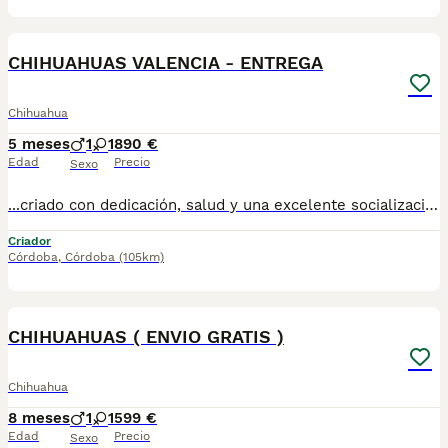
1
CHIHUAHUAS VALENCIA - ENTREGA
Chihuahua
5 meses
1
1
890 €
Edad
Precio
Sexo
...criado con dedicación, salud y una excelente socialización desde sus primeras semanas de vida, estaremos encantados de ayudarte. 🚚 Realizamos entregas en toda España, con especial frecuencia en **Andalucía**: Sevilla, Málaga, Cádiz, Córdoba, Granada, Jaén, Huelva y Almería. También entregamos habitualmente en Marbella, Jerez de la Frontera, Estepona, Fuengirola, Benalmádena, Mijas, Dos Hermanas y cualquier punto de España. **Entrega 100% a contrarreembolso.** No tendrás que adelantar el importe del cachorro. Lo recibirás en la puerta de tu casa mediante transporte especializado y podrás comprobar que todo está correcto antes de realizar el pago. Nuestros cachorros se entregan: ✅ Vacunados y desparasitados según su edad. ✅ Con microchip, cartilla veterinaria y documentación al día. ✅ Revisados veterinariamente antes de salir de nuestras instalaciones. ✅ Procedentes de excelentes líneas, seleccionadas por salud, carácter y morfología. ✅ Perfectamente socializados y acostumbrados al contacto diario con personas. ✅ Iniciados en el aprendizaje para hacer sus necesidades sobre empapador, facilitando su adaptación al nuevo hogar. ✅ Con asesoramiento personalizado antes y después de la entrega. Nuestro objetivo no es vender un cachorro más. Queremos que cada familia reciba un compañero sano, equilibrado y criado con el máximo cuidado desde el primer día. 📩 Si deseas fotografías, vídeos o más información, escríbenos por privado. Estaremos encantados de ayudarte a encontrar el compañero perfecto670864332 . . ..
Criador
Córdoba
,
Córdoba
(105km)
1
CHIHUAHUAS ( ENVIO GRATIS )
Chihuahua
8 meses
1
1
599 €
Edad
Precio
Sexo