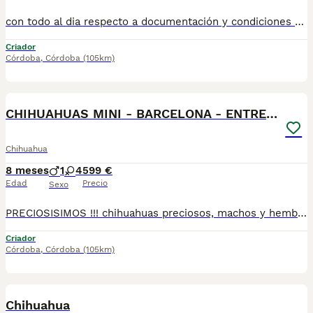
con todo al dia respecto a documentación y condiciones sanitarias , tanto así que hacemos entregas totalmente personalizadas y sin un euro por adelantado , obtenerse personas no aptas para tener perros , solo personas responsables. hacemos entregas a toda ESPAÑA . mas info 670864332
Criador
Córdoba
,
Córdoba
(105km)
4
CHIHUAHUAS MINI - BARCELONA - ENTREGA
Chihuahua
8 meses
1
4
599 €
Edad
Precio
Sexo
PRECIOSISIMOS !!! chihuahuas preciosos, machos y hembras disponibles , se entregan con todo al dia respecto a documentación y condiciones sanitarias , tanto así que hacemos entregas totalmente personalizadas y sin un euro por adelantado , obtenerse personas no aptas para tener perros , solo personas responsables. hacemos entregas a toda ESPAÑA . mas info 670864332
Criador
Córdoba
,
Córdoba
(105km)
3
2
Chihuahua