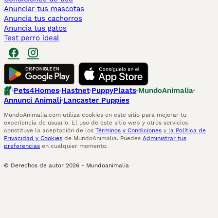
Anunciar tus mascotas
Anuncia tus cachorros
Anuncia tus gatos
Test perro ideal
Pets4Homes
Hastnet
PuppyPlaats
MundoAnimalia
Annunci Animali
Lancaster Puppies
MundoAnimalia.com utiliza cookies en este sitio para mejorar tu
experiencia de usuario. El uso de este sitio web y otros servicios
constituye la aceptación de los
Términos y Condiciones
y
la Política de
Privacidad y Cookies
de MundoAnimalia. Puedes
Administrar tus
preferencias
en cualquier momento.
© Derechos de autor
2026
-
Mundoanimalia