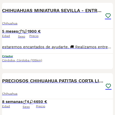
CHIHUAHUAS MINIATURA SEVILLA - ENTREGA
Chihuahua
5 meses
1
1
900 €
Edad
Precio
Sexo
estaremos encantados de ayudarte. 🚚 Realizamos entregas en toda España, con especial frecuencia en **Andalucía**: Sevilla, Málaga, Cádiz, Córdoba, Granada, Jaén, Huelva y Almería. También entregamos habitualmente en Marbella, Jerez de la Frontera, Estepona, Fuengirola, Benalmádena, Mijas, Dos Hermanas y cualquier punto de España. **Entrega 100% a contrarreembolso.** No tendrás que adelantar el importe del cachorro. Lo recibirás en la puerta de tu casa mediante transporte especializado y podrás comprobar que todo está correcto antes de realizar el pago. Nuestros cachorros se entregan: ✅ Vacunados y desparasitados según su edad. ✅ Con microchip, cartilla veterinaria y documentación al día. ✅ Revisados veterinariamente antes de salir de nuestras instalaciones. ✅ Procedentes de excelentes líneas, seleccionadas por salud, carácter y morfología. ✅ Perfectamente socializados y acostumbrados al contacto diario con personas. ✅ Iniciados en el aprendizaje para hacer sus necesidades sobre empapador, facilitando su adaptación al nuevo hogar. ✅ Con asesoramiento personalizado antes y después de la entrega. Nuestro objetivo no es vender un cachorro más. Queremos que cada familia reciba un compañero sano, equilibrado y criado con el máximo cuidado desde el primer día. 📩 Si deseas fotografías, vídeos o más información, escríbenos por privado. Estaremos encantados de ayudarte a encontrar el compañero perfecto670864332 . . .
Criador
Córdoba
,
Córdoba
(105km)
19
PRECIOSOS CHIHUAHUA PATITAS CORTA LINEA TOY
Chihuahua
8 semanas
4
4
650 €
Edad
Precio
Sexo