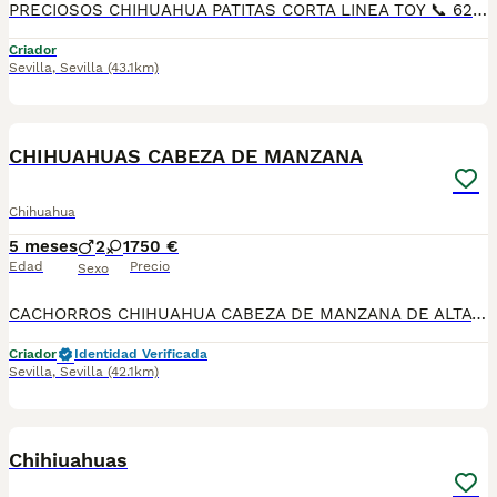
PRECIOSOS CHIHUAHUA PATITAS CORTA LINEA TOY 📞 624 239 408, raza pura 50 por ciento RUSO patitas corta muy chato muy lista y obediente, ideal para piso es muy cariñoso y juguetón Varios colores, cremas , bicolores . lila desde 700€ A 1200€, SEGUN COLOR Y SEXO DEL CHIHUAHUA precios reales si entráis en la wed : MUNDOCHIHUAHUA.ES TENEMOS CANICHES, CHIHUAHUA, MALTIPOL, POMERANIA, BICHON MALTES 🧾 Cartilla veterinaria 🩺 Vacunaciones y desparasitaciones al día 📄 Contrato de garantía 🚚 Envíos a toda España, 💳 Pago a la entrega, contra reembolso 📞 624 239 408 📹 Vídeos y más información por WhatsApp 🌐 MUNDOCHIHUAHUA.ES
Criador
Sevilla
,
Sevilla
(43.1km)
3
CHIHUAHUAS CABEZA DE MANZANA
Chihuahua
5 meses
2
1
750 €
Edad
Precio
Sexo
CACHORROS CHIHUAHUA CABEZA DE MANZANA DE ALTA CALIDAD 🐶✨ DISPONIBLES PRECIOSOS CACHORROS DE CHIHUAHUA CABEZA DE MANZANA, DE ALTA CALIDAD. MADRE LÍNEA RUSA PADRE LÍNEA RUSA Y THAILANDESA, DESTACANDO POR SU EXCELENTE MORFOLOGÍA, BONITA CABEZA DE MANZANA, BUEN HUESO Y EXCELENTE CARÁCTER. CACHORROS CRIADOS CON MUCHA DEDICACIÓN, MUY BIEN SOCIALIZADOS Y ACOSTUMBRADOS AL AMBIENTE FAMILIAR. IDEALES PARA PERSONAS QUE BUSCAN CALIDAD EN LA RAZA. SE ENTREGAN CON: ✔ CARTILLA SANITARIA ✔ CICLO DE VACUNACIÓN SEGÚN EDAD ✔ DESPARASITACIONES INTERNAS Y EXTERNAS ✔ MICROCHIP ✔ PASAPORTE PASAPORTE PUESTO A NOMBRE DEL NUEVO PROPIETARIO (dependiendo ubicacion) 📞 PARA MÁS INFORMACIÓN, FOTOS O RESERVAS CONTACTAR SIN COMPROMISO. 🐾 INSTAGRAN: LATIDOS DEL SUR CON AMOR ❤️ FACEBOOK Y TIKTOK 👆👆 TELEFONO:692918573
Criador
Identidad Verificada
Sevilla
,
Sevilla
(42.1km)
1
1
Chihiuahuas