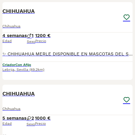
CHIHUAHUA
Chihuahua
4 semanas
1
1200 €
Edad
Precio
Sexo
✨ CHIHUAHUA MERLE DISPONIBLE EN MASCOTAS DEL SUR ✨ En Mascotas del Sur tenemos disponibles preciosos Chihuahuas Merle, criados con mucho cariño, atención diaria y en un ambiente familiar, donde reciben todos los cuidados necesarios para crecer sanos, felices y perfectamente socializados. Somos un criadero con Núcleo Zoológico autorizado, licencia de apertura y código de explotación, ofreciendo confianza, transparencia y todas las garantías en cada uno de nuestros cachorros. 📍 Ubicados en Sevilla 📞 611 723 226 📸 Instagram: @mimascotasdelsur057 Descubre más fotos y vídeos reales de nuestros cachorros. Nuestros cachorros se entregan: ✅ Revisados por veterinario. ✅ Con microchip. ✅ Pasaporte y cartilla sanitaria. ✅ Vacunados y desparasitados. ✅ Contrato con garantías víricas y congénitas. 🚚 Realizamos envíos a toda España. (El coste del transporte no está incluido en el precio del cachorro). También ofrecemos: 🏡 Recogida en nuestras instalaciones. 📱 Videollamada para conocer al cachorro antes de realizar la reserva. 🔒 Posibilidad de reserva y pago contrareembolso. 💶 El precio publicado en el anuncio es el precio real. 🐾 Criados en un entorno familiar, rodeados de cariño y una excelente socialización para que lleguen perfectamente adaptados a su nuevo hogar. Solo atendemos a personas realmente interesadas en ofrecer un hogar responsable y lleno de amor. #Chihuahua #ChihuahuaMerle #ChihuahuaEspaña #CachorroChihuahua #PerrosDeCompañia #MascotasDelSur057 #MascotasDelSur #CachorrosSevilla #CriaderoAutorizado #NucleoZoologico #CachorrosConAmor #PerrosFelices #CachorrosEspaña #AmorAnimal
Criador
Con Afijo
Lebrija
,
Sevilla
(49.2km)
16
2
CHIHUAHUA
Chihuahua
5 semanas
2
1000 €
Edad
Precio
Sexo