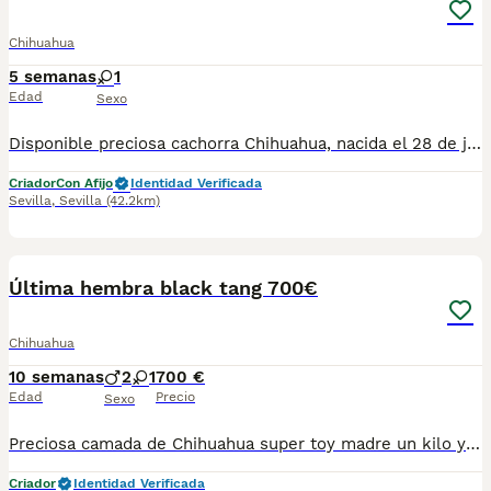
Chihuahua
5 semanas
1
Edad
Sexo
Disponible preciosa cachorra Chihuahua, nacida el 28 de junio de 2026. Color: sable, un tono muy bonito y elegante que realza su expresión y belleza. Procede de una excelente línea de sangre, criada en un ambiente familiar, con mucho cariño y una correcta socialización desde sus primeros días de vida. Destaca por su bonita morfología, cabeza tipo manzana, hocico corto y un carácter dulce, cariñoso y equilibrado, ideal como compañera de vida. La cachorra se entregará a partir de los Dos meses de edad, desparasitada según su edad, con cartilla veterinaria, y las vacunas correspondientes. Se enviarán fotos y vídeos actualizados para que puedas seguir su evolución hasta el día de la entrega. Se prioriza la entrega en mano para garantizar el bienestar de la cachorra y que el nuevo propietario pueda conocerla personalmente. También existe la posibilidad de desplazarnos hasta el lugar de entrega, previo acuerdo entre ambas partes. Buscamos una familia responsable que le ofrezca el hogar, el cariño y los cuidados que merece. Para más información, fotos, vídeos o cualquier consulta, no dudes en ponerte en contacto.
Criador
Con Afijo
Identidad Verificada
Sevilla
,
Sevilla
(42.2km)
6
4
Última hembra black tang 700€
Chihuahua
10 semanas
2
1
700 €
Edad
Precio
Sexo
Preciosa camada de Chihuahua super toy madre un kilo y medio padre un kilo 400 se entregan vacunados desparasitados con contacto con compraventa a recoger en Córdoba también se envía pero prefiero que vengan a por ellos en persona. Son cachorros criados en familia en una casa con mucho amor y eso se nota de los cachorros. ⚠️chip no incluido en el precio.⚠️ 🚍enviamos recogida en Córdoba o se envía precio del envío no incluido. ⚠️((chip no incluido en el precio ))⚠️
Criador
Identidad Verificada