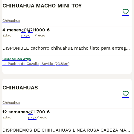
CHIHUAHUA MACHO MINI TOY
Chihuahua
4 meses
1
1
1000 €
Edad
Precio
Sexo
DISPONIBLE cachorro chihuahua macho listo para entregarla miniatura toy tamaño muy pequeño . FOTOS REALES. Tiene muy buen carácter criado en entorno familiar cariñosos y muy jugueton ideal para compañías se entrega revisado por nuestro veterinario desparacitado con dos vacunas. enseñado hacer sus necesidades en empapadera se envia a todas españa más información por WhatsApp o llamadas 602212186 saludo
Criador
Con Afijo
La Puebla de Cazalla
,
Sevilla
(23.8km)
1
CHIHUAHUAS
Chihuahua
12 semanas
1
700 €
Edad
Precio
Sexo
DISPONEMOS DE CHIHUAHUAS LINEA RUSA CABEZA MANZANA🍏PREGUNTAR DISPONIBILIDAD SE ENTREGAN CON PRIMERA VACUNA DESPARACITADO Y GARANTIA TENEMOS MUCHA VARIEDAD DE COLORES , BLUE, BLUE MERLE, ARLEQUIN MERLE CHOCOLATE, CHOCOLATE , NEGRO FUEGO, SABLE, BLANCO Y MERLE,LILAC PRECIOS DESDE 550€ ASTA 900€ QUIERES UN AMIGO FIEL? A QUE ESPERAS PA LLAMARNOS 624 08 20 74 ATIENDO MENSAJES, ENVIAMOS A TODA 🇪🇦 CRIADERO LOS PEQUES🇪🇦