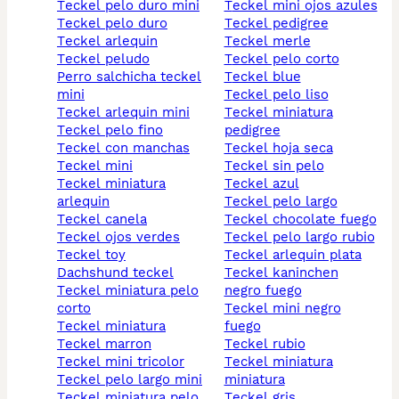
teckel pelo duro mini
teckel mini ojos azules
teckel pelo duro
teckel pedigree
teckel arlequin
teckel merle
teckel peludo
teckel pelo corto
perro salchicha teckel
teckel blue
mini
teckel pelo liso
teckel arlequin mini
teckel miniatura
teckel pelo fino
pedigree
teckel con manchas
teckel hoja seca
teckel mini
teckel sin pelo
teckel miniatura
teckel azul
arlequin
teckel pelo largo
teckel canela
teckel chocolate fuego
teckel ojos verdes
teckel pelo largo rubio
teckel toy
teckel arlequin plata
dachshund teckel
teckel kaninchen
teckel miniatura pelo
negro fuego
corto
teckel mini negro
teckel miniatura
fuego
teckel marron
teckel rubio
teckel mini tricolor
teckel miniatura
teckel pelo largo mini
miniatura
teckel miniatura pelo
teckel gris