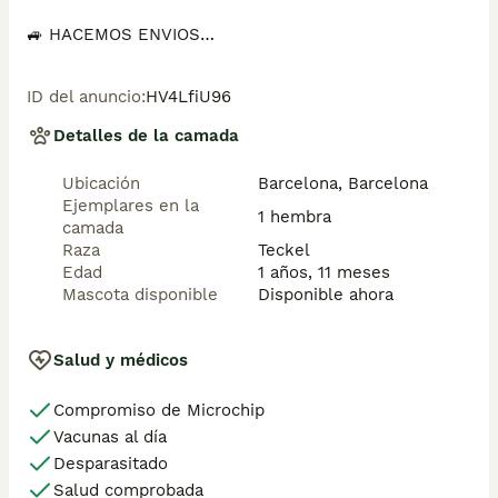
🚙 HACEMOS ENVIOS

Se entregan con la mayoría de sus vacunas, 
ID del anuncio
:
HV4LfiU96
desparasitados interna y externamente, con microchip 
y su registro, cartilla sanitaria y contrato de garantías, 
Detalles de la camada
bajo la supervisión de nuestro equipo veterinario.

Ubicación
Barcelona, Barcelona
Ejemplares en la
1 hembra
camada
Raza
Teckel
Edad
1 años, 11 meses
Mascota disponible
Disponible ahora
Salud y médicos
Compromiso de Microchip
Vacunas al día
Desparasitado
Salud comprobada