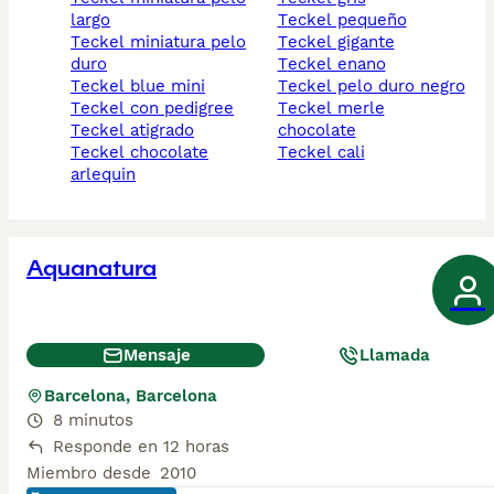
largo
teckel pequeño
teckel miniatura pelo
teckel gigante
duro
teckel enano
teckel blue mini
teckel pelo duro negro
teckel con pedigree
teckel merle
teckel atigrado
chocolate
teckel chocolate
teckel cali
arlequin
Aquanatura
Mensaje
Llamada
Barcelona, Barcelona
8 minutos
Responde en 12 horas
Miembro desde
2010