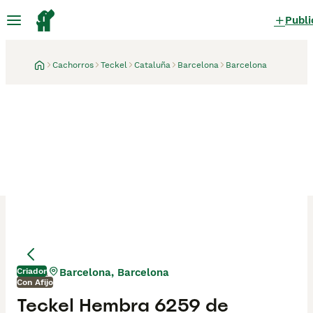
Publi
Cachorros
Teckel
Cataluña
Barcelona
Barcelona
Criador
Barcelona, Barcelona
1 día
Con Afijo
Teckel Hembra 6259 de