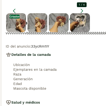
1
/
4
Criador
Agrandar
Descripción
vvvvvvvvvvvbbbbbbbbbbbbbbbbbbbbbbbbbbbbbbbbbbbb
ID del anuncio
:
33ycRm1IY
Detalles de la camada
Ubicación
Ejemplares en la camada
Raza
Generación
Edad
Mascota disponible
Salud y médicos