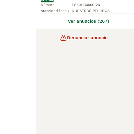
Criador
Número
:
ES401130000120
Autoridad local
:
NUESTROS PELUDOS
Ver anuncios (267)
Denunciar anuncio