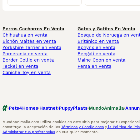
Perros Cachorros En Venta
Gatos y Gatitos En Venta
Chihuahua en venta
Bosque de Noruega en ven
Bichón Maltés en venta
Británico en venta
Yorkshire Terrier en venta
Sphynx en venta
Pomerania en venta
Bengalí en venta
Border Collie en venta
Maine Coon en venta
Teckel en venta
Persa en venta
Caniche Toy en venta
Pets4Homes
Hastnet
PuppyPlaats
MundoAnimalia
Annun
MundoAnimalia.com utiliza cookies en este sitio para mejorar tu experiencia
constituye la aceptación de los
Términos y Condiciones
y
la Política de Pri
Administrar tus preferencias
en cualquier momento.