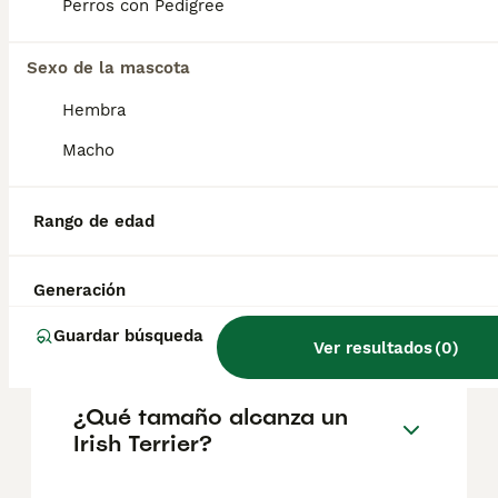
geográfica. Es fundamental acudir a
Perros con Pedigree
criadores responsables que garanticen la
salud y el bienestar de los animales.
Informarse bien y comparar opciones antes
Sexo de la mascota
de comprometerse siempre es la mejor
Hembra
decisión.
Macho
¿Cómo es el carácter de los
Terrier?
Rango de edad
Generación
¿Es el terrier irlandés una
buena mascota?
Guardar búsqueda
Ver resultados
(
0
)
¿Qué tamaño alcanza un
Irish Terrier?