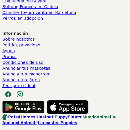
Chihuahua en Sevilla
Bulldog Francés en Galicia
Caniche Toy en venta en Barcelona
Perros en adopcion
Información
Sobre nosotros
Politica privacidad
Ayuda
Prensa
Condiciones de uso
Anunciar tus mascotas
Anuncia tus cachorros
Anuncia tus gatos
Test perro ideal
Pets4Homes
Hastnet
PuppyPlaats
MundoAnimalia
Annunci Animali
Lancaster Puppies