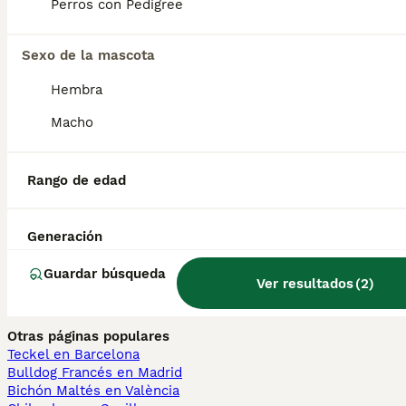
Perros con Pedigree
Perros Cachorros En Venta
Chihuahua en venta
Bichón Maltés en venta
Sexo de la mascota
Yorkshire Terrier en venta
Pomerania en venta
Hembra
Border Collie en venta
Teckel en venta
Macho
Caniche Toy en venta
Gatos y Gatitos En Venta
Rango de edad
Bosque de Noruega en venta
Británico en venta
Sphynx en venta
Generación
Bengalí en venta
Maine Coon en venta
Guardar búsqueda
Ver resultados
(
2
)
Persa en venta
Otras páginas populares
Teckel en Barcelona
Bulldog Francés en Madrid
Bichón Maltés en València