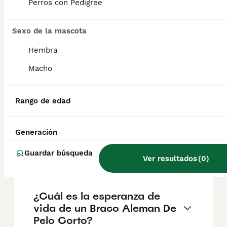
aproximadamente 386€, aunque los precios
Perros con Pedigree
pueden variar según factores como el
pedigrí, la reputación del criador y la
Sexo de la mascota
ubicación.
Hembra
¿Cómo es el carácter de
Macho
Braco Aleman De Pelo
Corto?
Rango de edad
¿Cuáles son las ventajas y
Generación
desventajas de la raza Braco
Guardar búsqueda
Aleman De Pelo Corto?
Ver resultados
(
0
)
¿Cuál es la esperanza de
vida de un Braco Aleman De
Pelo Corto?