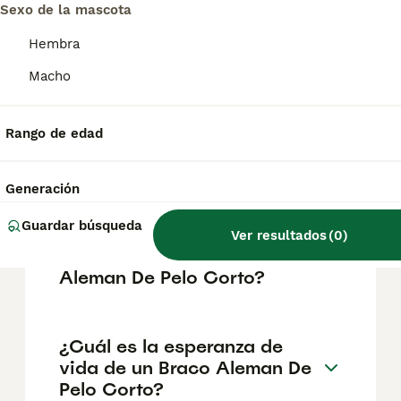
aproximadamente 386€, aunque los precios
Sexo de la mascota
pueden variar según factores como el
pedigrí, la reputación del criador y la
Hembra
ubicación.
Macho
¿Cómo es el carácter de
Rango de edad
Braco Aleman De Pelo
Corto?
Generación
Guardar búsqueda
¿Cuáles son las ventajas y
Ver resultados
(
0
)
desventajas de la raza Braco
Aleman De Pelo Corto?
¿Cuál es la esperanza de
vida de un Braco Aleman De
Pelo Corto?