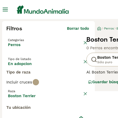
Filtros
Borrar todo
Perros
B
Boston Te
Categorías
Perros
0 Perros encont
Boston Ter
Tipo de listado
Sólo puro
En adopcion
Tipo de raza
Al Boston Terri
perros inteligen
Guardar bús
Incluir cruces
en los EE. UU. e
formaron la bas
Raza
Boston Terrier
Lee nuestra
pág
Tu ubicación