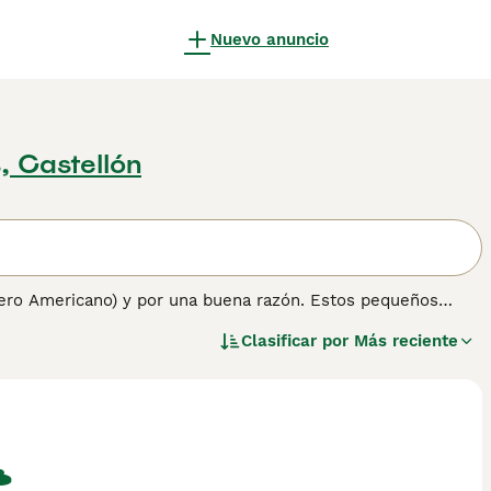
Nuevo anuncio
, Castellón
ero Americano) y por una buena razón. Estos pequeños
emontan al Bulldog Inglés. La raza apareció por primera vez
Clasificar por
Más reciente
sultado fue el nacimiento de la primera pareja de perros que
 hoy.
ormación sobre esta raza de perro.