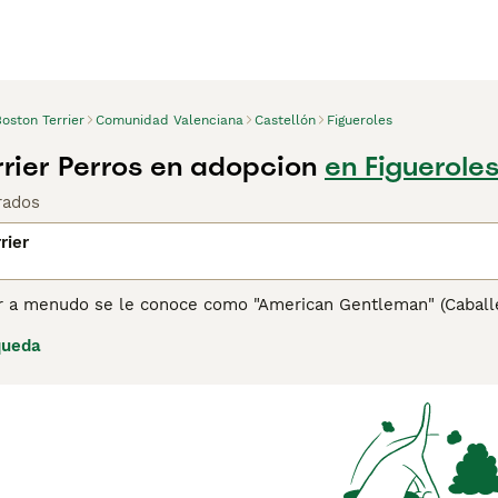
oston Terrier
Comunidad Valenciana
Castellón
Figueroles
rrier Perros en adopcion
en Figueroles
rados
rier
er a menudo se le conoce como "American Gentleman" (Caball
tes tienen un pedigrí interesante, algunos de los cuales se r
queda
n 1893 cuando se cruzaron varios perros Terrier y Bull. El re
e de la raza Boston Terrier que conocemos y amamos a día de
ina de consejos de compra de Boston Terrier
para obtener inf