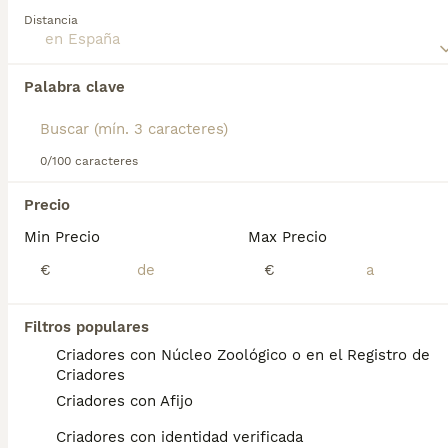
conocemos y amamos a día de hoy.
Distancia
Lee nuestra
página de consejos de compra de Boston
Encontramos 0 Boston Terrier Perros en
Terrier
para obtener información sobre esta raza de perro.
Palabra clave
adopcion.
Si deseas exactamente esta búsqueda guarda tu 
búsqueda y espera el resultado perfecto:
0/100 caracteres
Guardar búsqueda
Precio
Min Precio
Max Precio
Preguntas frecuentes
€
€
¿Cuánto cuesta un cachorro
Filtros populares
de Boston Terrier?
Criadores con Núcleo Zoológico o en el Registro de
Criadores
El coste medio de un cachorro de Boston
Criadores con Afijo
Terrier en España es de aproximadamente
968€, aunque los precios pueden variar
Criadores con identidad verificada