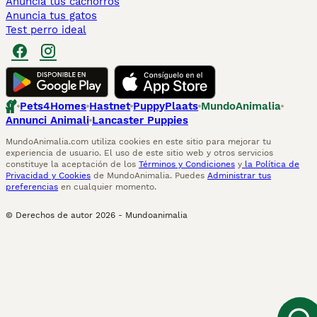
Anuncia tus cachorros
Anuncia tus gatos
Test perro ideal
Pets4Homes
Hastnet
PuppyPlaats
MundoAnimalia
Annunci Animali
Lancaster Puppies
MundoAnimalia.com utiliza cookies en este sitio para mejorar tu
experiencia de usuario. El uso de este sitio web y otros servicios
constituye la aceptación de los
Términos y Condiciones
y
la Política de
Privacidad y Cookies
de MundoAnimalia. Puedes
Administrar tus
preferencias
en cualquier momento.
© Derechos de autor
2026
-
Mundoanimalia