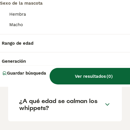
Sexo de la mascota
Hembra
¿Es agresivo un whippet?
Macho
¿Cuál es la diferencia entre
Rango de edad
un galgo y un Whippet?
Generación
¿Cuánto duerme un
Guardar búsqueda
Ver resultados
(
0
)
Whippet?
¿A qué edad se calman los
whippets?