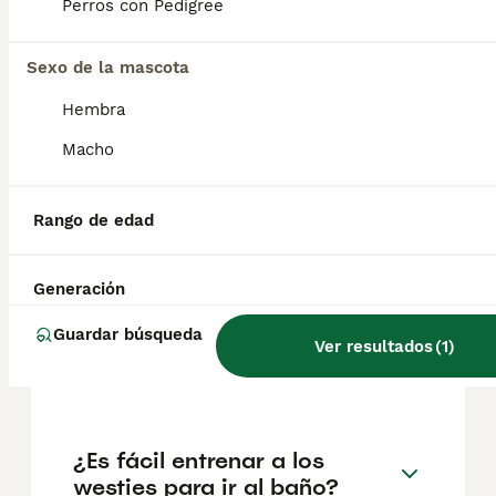
pueden variar según factores como el
Perros con Pedigree
pedigrí, la reputación del criador y la
ubicación.
Sexo de la mascota
Hembra
¿Pueden los westies
quedarse solos durante 8
Macho
horas?
Rango de edad
¿Los westies pierden pelo?
Generación
Guardar búsqueda
¿Cuánto suele vivir un
Ver resultados
(
1
)
westie?
¿Es fácil entrenar a los
westies para ir al baño?