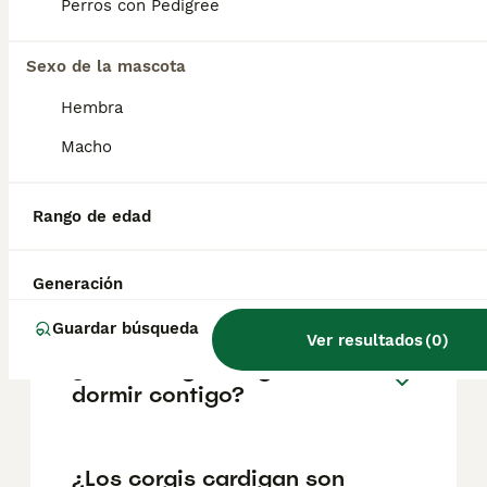
pueden variar según factores como el
Perros con Pedigree
pedigrí, la reputación del criador y la
ubicación.
Sexo de la mascota
Hembra
¿Por qué son tan raros los
corgis cárdigan?
Macho
Rango de edad
¿Los Welsh Corgis tipo
cárdigan pierden mucho
pelo?
Generación
Guardar búsqueda
Ver resultados
(
0
)
¿A los corgis les gusta
dormir contigo?
¿Los corgis cardigan son