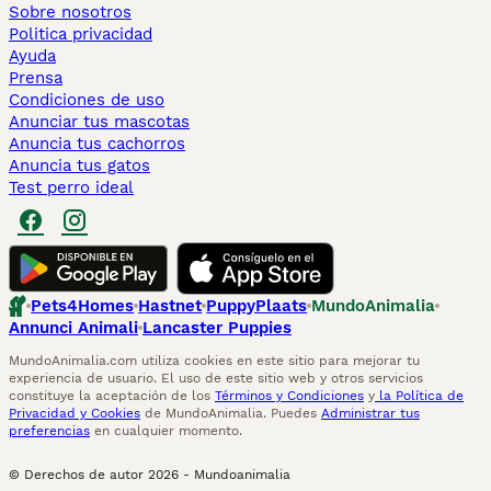
Sobre nosotros
Politica privacidad
Ayuda
Prensa
Condiciones de uso
Anunciar tus mascotas
Anuncia tus cachorros
Anuncia tus gatos
Test perro ideal
Pets4Homes
Hastnet
PuppyPlaats
MundoAnimalia
Annunci Animali
Lancaster Puppies
MundoAnimalia.com utiliza cookies en este sitio para mejorar tu
experiencia de usuario. El uso de este sitio web y otros servicios
constituye la aceptación de los
Términos y Condiciones
y
la Política de
Privacidad y Cookies
de MundoAnimalia. Puedes
Administrar tus
preferencias
en cualquier momento.
© Derechos de autor
2026
-
Mundoanimalia