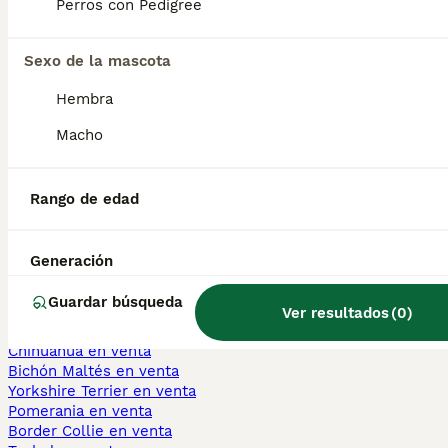
Perros con Pedigree
Is a Thai Ridgeback a good
Sexo de la mascota
family dog?
Hembra
Macho
Why is Thai Ridgeback rare?
Rango de edad
¿Cuánto cuesta un cachorro
de Thai Ridgeback?
Generación
Guardar búsqueda
Ver resultados
(
0
)
Perros Cachorros En Venta
Chihuahua en venta
Bichón Maltés en venta
Yorkshire Terrier en venta
Pomerania en venta
Border Collie en venta