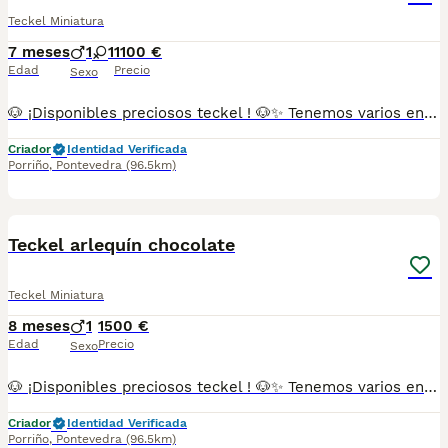
Teckel Miniatura
7 meses
1
1
1100 €
Edad
Precio
Sexo
🐶 ¡Disponibles preciosos teckel ! 🐶✨ Tenemos varios en colores arlequín chocolate , chocolate , arlequín plata , gris , isabelino y negro. Se entregan con todo al día (vacunas y desparasitaciones chip y pasaporte) criados en ambiente familiar, con mucho cariño. Disponibles machos y hembras. 📍 Somos de Galicia, pero realizamos entregas en cualquier provincia. 💕 Háblame al 687 482 079 y te enseño lo que tenemos disponible. El precio puede variar según color y sexo
Criador
Identidad Verificada
Porriño
,
Pontevedra
(96.5km)
2
Teckel arlequín chocolate
Teckel Miniatura
8 meses
1
1500 €
Edad
Precio
Sexo
🐶 ¡Disponibles preciosos teckel ! 🐶✨ Tenemos varios en colores arlequín chocolate , chocolate , arlequín plata , gris , isabelino y negro. Se entregan con todo al día (vacunas y desparasitaciones chip y pasaporte) criados en ambiente familiar, con mucho cariño. Disponibles machos y hembras. 📍 Somos de Galicia, pero realizamos entregas en cualquier provincia. 💕 Háblame al 687 482 079 y te enseño lo que tenemos disponible. El precio puede variar según color y sexo
Criador
Identidad Verificada
Porriño
,
Pontevedra
(96.5km)