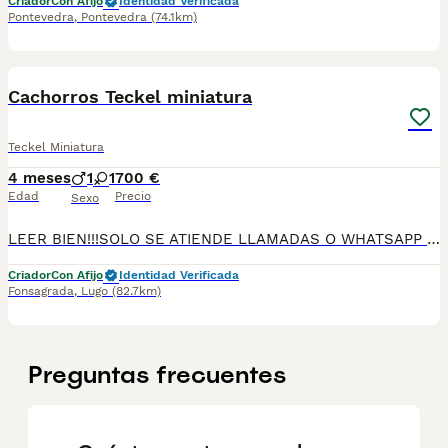
Criador
Con Afijo
Identidad Verificada
Pontevedra
,
Pontevedra
(74.1km)
3
1
Cachorros Teckel miniatura
Teckel Miniatura
4 meses
1
1
700 €
Edad
Precio
Sexo
LEER BIEN!!!SOLO SE ATIENDE LLAMADAS O WHATSAPP DIRECTAMENTE 34 604 85 57 03 Espectaculares cachorritos DE TECKEL MADRE MINIATURA N/F 4 KG PADRE KANINCHEN CHICOLATE 3 KG, FOTOS REALEA DE CACHORTOS DISPONEBLES,a los interesados se envían más fotos/videos. Criados en ambiente familiar. Contrato de compraventa con garantía vírica y genética, cartilla veterinaria o pasaporte de vacunaciones y desparasitaciones pertinentes y propias de la edad. Entrega en mano o envio con empresa especializada.LUGO,MADRID,ALICANTE-Posibilidad de llevarlos personalmente. PRECIO REALES 700 € MACHO 800 € HEMBRA 34604855703
Criador
Con Afijo
Identidad Verificada
Fonsagrada
,
Lugo
(82.7km)
Preguntas frecuentes