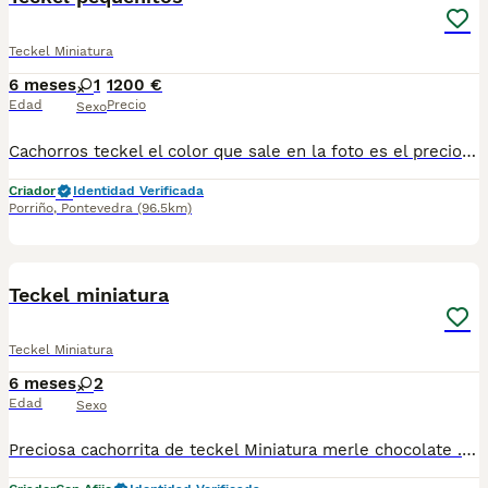
Teckel Miniatura
6 meses
1
1200 €
Edad
Precio
Sexo
Cachorros teckel el color que sale en la foto es el precio que indica en el anuncio. Tenemos más colores desde diferentes precios más económicos y más caros según color y sexo.. Criados en un entorno familiar cachorritos muy cariñosos juguetones y muy importante sociables. Hablamos al 687 482 079 por WhatsApp y te pasamos más fotos y información Hacemos también entregas a cualquier provincia Nosotros estamos en Galicia Vigo pero los llevamos a cualquier provincia Colores disponibles negro fuego , chocolate, arlequín plateado, arlequín chocolate, isabelino ..
Criador
Identidad Verificada
Porriño
,
Pontevedra
(96.5km)
15
Teckel miniatura
Teckel Miniatura
6 meses
2
Edad
Sexo
Preciosa cachorrita de teckel Miniatura merle chocolate . Entregamos vacunada desparasitada y garantías por escrito de enfermedades viricas y congénitas de un año . Mandamos a toda España con transporte propio y cualificado . Puedes pagar tú cachorro cuando llegue a casa .