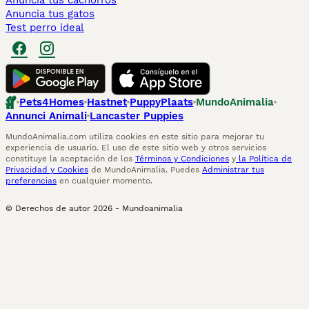
Anuncia tus cachorros
Anuncia tus gatos
Test perro ideal
Pets4Homes
Hastnet
PuppyPlaats
MundoAnimalia
Annunci Animali
Lancaster Puppies
MundoAnimalia.com utiliza cookies en este sitio para mejorar tu
experiencia de usuario. El uso de este sitio web y otros servicios
constituye la aceptación de los
Términos y Condiciones
y
la Política de
Privacidad y Cookies
de MundoAnimalia. Puedes
Administrar tus
preferencias
en cualquier momento.
© Derechos de autor
2026
-
Mundoanimalia