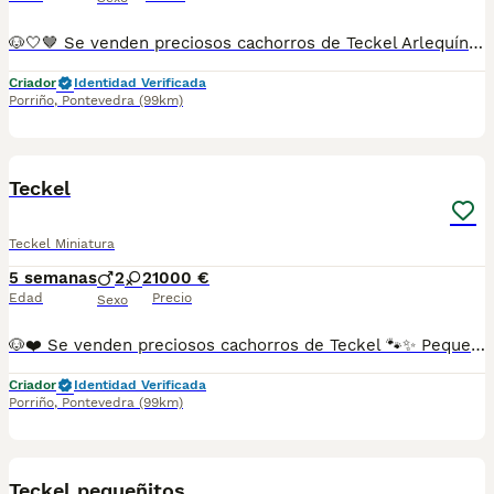
🐶🤍🤎 Se venden preciosos cachorros de Teckel Arlequín 🐾✨ Cariñosos, juguetones, inteligentes y muy sociables. 💕 Criados con mucho mimo en un ambiente familiar, listos para llenar de alegría su nuevo hogar. 🏡🥰 🌟 Precioso pelaje arlequín, único y llamativo. ✅ Se entregan con la edad adecuada. ✅ Desparasitados y con la documentación correspondiente según su edad. 📸 Fotos y vídeos disponibles sin compromiso. 📲 Más información: 687482079 📍 Galicia, Madrid, Valencia, Barcelona, Sevilla, Almería, Pamplona.
Criador
Identidad Verificada
Porriño
,
Pontevedra
(99km)
1
Teckel
Teckel Miniatura
5 semanas
2
2
1000 €
Edad
Precio
Sexo
🐶❤️ Se venden preciosos cachorros de Teckel 🐾✨ Pequeños, cariñosos, juguetones y con un carácter encantador. 🥰 Son compañeros ideales para cualquier hogar y están criados con mucho cariño y dedicación. 🏡💕 ✅ Criados en ambiente familiar. ✅ Se entregan con la edad adecuada. ✅ Desparasitados y con la documentación correspondiente según su edad. 📸 Se envían fotos y vídeos sin compromiso. 📲 Más información: 687482079 📍 Galicia, Madrid, Valencia, Barcelona, Sevilla, Almería, Pamplona.
Criador
Identidad Verificada
Porriño
,
Pontevedra
(99km)
1
Teckel pequeñitos