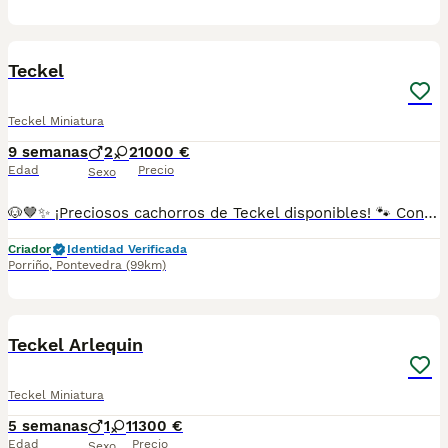
1
Teckel
Teckel Miniatura
9 semanas
2
2
1000 €
Edad
Precio
Sexo
🐶🤎✨ ¡Preciosos cachorros de Teckel disponibles! 🐾 Con su cuerpo alargado tan característico y su encantadora personalidad, estos pequeños son alegres, cariñosos y muy especiales. 🥰 Los Teckel son compañeros fieles, inteligentes y llenos de energía, perfectos para compartir momentos inolvidables. 🏡💕 🌟 Una raza única con mucho carácter y ternura. ✅ Criados con mucho mimo y atención. ✅ Se entregan con la edad adecuada. ✅ Desparasitados y con la documentación correspondiente según su edad. 📸 Fotos y vídeos disponibles por WhatsApp sin compromiso. 📲 **Más información:** 687482079 📍 Galicia, Madrid, Valencia, Barcelona, Sevilla, Almería, Pamplona.
Criador
Identidad Verificada
Porriño
,
Pontevedra
(99km)
1
Teckel Arlequin
Teckel Miniatura
5 semanas
1
1
1300 €
Edad
Precio
Sexo