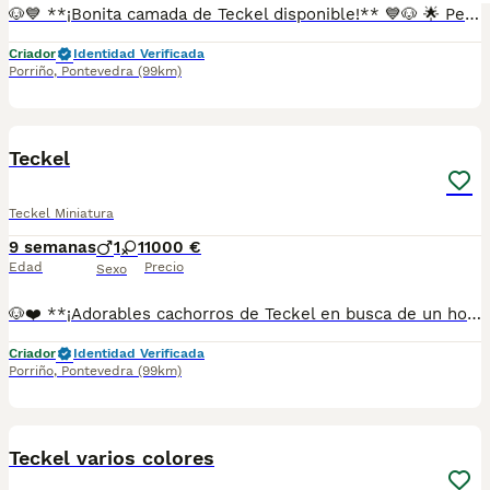
🐶💙 **¡Bonita camada de Teckel disponible!** 💙🐶 🌟 Pequeños, encantadores y con un carácter único. Nuestros cachorros crecen rodeados de cariño y cuidados, preparados para llenar de alegría cualquier hogar. ❤️ Los Teckel destacan por ser perros fieles, divertidos, inteligentes y muy cariñosos, ideales para quienes buscan un compañero inseparable. 🏡 Cachorros cuidados con dedicación y atención desde sus primeros días. 🩺 Se entregan con los cuidados veterinarios correspondientes según su edad y la documentación que les corresponda. 📸 Para más información, fotos o vídeos, contacta sin compromiso. 📞 **687482079** 📍 **Galicia, Madrid, Valencia, Barcelona, Sevilla, Almería, Pamplona.**
Criador
Identidad Verificada
Porriño
,
Pontevedra
(99km)
1
Teckel
Teckel Miniatura
9 semanas
1
1
1000 €
Edad
Precio
Sexo
🐶❤️ **¡Adorables cachorros de Teckel en busca de un hogar lleno de amor!** ❤️🐶 ✨ Criados con dedicación y mucho cariño en un ambiente familiar, donde reciben la mejor atención desde sus primeros días. Son cariñosos, juguetones, curiosos y muy inteligentes. 🏡 El Teckel es una raza encantadora, perfecta para compartir momentos inolvidables con toda la familia gracias a su carácter alegre, fiel y divertido. 🩺 Se entregan con los cuidados veterinarios correspondientes según su edad y la documentación que les corresponda. 📸 Si quieres conocerlos, solicita fotos, vídeos o toda la información que necesites. 📞 **687482079** 📍 **Galicia, Madrid, Valencia, Barcelona, Sevilla, Almería, Pamplona.**
Criador
Identidad Verificada
Porriño
,
Pontevedra
(99km)
1
Teckel varios colores