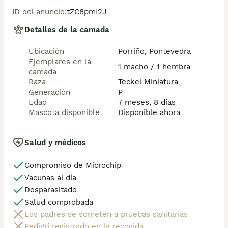
cualquier provincia.

ID del anuncio
:
tZC8pmI2J
💕 Háblame al 
Mostrar número de teléfono
 y te 
Detalles de la camada
enseño lo que tenemos disponible.

El precio puede variar según color y sexo 
Ubicación
Porriño, Pontevedra
Ejemplares en la
1 macho / 1 hembra
camada
Raza
Teckel Miniatura
Generación
P
Edad
7 meses, 8 días
Mascota disponible
Disponible ahora
Salud y médicos
Compromiso de Microchip
Vacunas al día
Desparasitado
Salud comprobada
Los padres se someten a pruebas sanitarias
Pedigrí registrado en la recogida