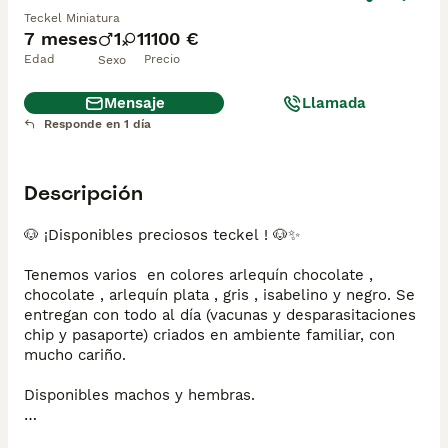
Teckel Miniatura
7 meses
1
1
1100 €
Edad
Precio
Sexo
Mensaje
Llamada
Responde en 1 día
Descripción
🐶 ¡Disponibles preciosos teckel ! 🐶✨

Tenemos varios  en colores arlequín chocolate , 
chocolate , arlequín plata , gris , isabelino y negro. Se 
entregan con todo al día (vacunas y desparasitaciones 
chip y pasaporte) criados en ambiente familiar, con 
mucho cariño.

Disponibles machos y hembras.

📍 Somos de Galicia, pero realizamos entregas en 