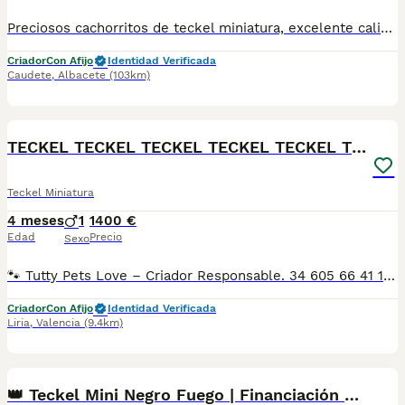
Preciosos cachorritos de teckel miniatura, excelente calidad, merle plata, merle chocolate y color jabalí, con magnífico carácter gracias a su perfecta sociabilización desde 900
Criador
Con Afijo
Identidad Verificada
Caudete
,
Albacete
(103km)
1
PRO
TECKEL TECKEL TECKEL TECKEL TECKEL TECKEL TECKEL
Teckel Miniatura
4 meses
1
1400 €
Edad
Precio
Sexo
🐾 Tutty Pets Love – Criador Responsable. 34 605 66 41 16 Whastapp y llamadas En Tutty Pets Love trabajamos con pasión y responsabilidad para ofrecer cachorros sanos, equilibrados y con todas las garantías. ✅ Vacunas correspondientes a su edad. ✅ Cartilla veterinaria. ✅ Desparasitación interna y externa. ✅ Pasaporte y microchip. ✅ Garantías víricas y congénitas. ✅ Contrato de compraventa sellado por la empresa. ✅ Envíos a toda la península (según kilometraje). ✅ Financiación personalizada de 6 a 48 meses, con y sin intereses. 💳 Financiación disponible. Consulta cómodas cuotas adaptadas a tus necesidades. 📞 34 605 66 41 16 Whastapp y llamadas 🌐 www.tuttypetslove.es 🐶 Tutty Pets Love, donde nacen grandes compañeros.
Criador
Con Afijo
Identidad Verificada
Liria
,
Valencia
(9.4km)
3
👑 Teckel Mini Negro Fuego | Financiación Fácil