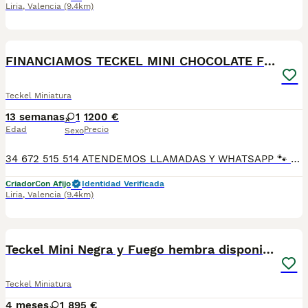
Liria
,
Valencia
(9.4km)
1
PRO
FINANCIAMOS TECKEL MINI CHOCOLATE FUEGO
Teckel Miniatura
13 semanas
1
1200 €
Edad
Precio
Sexo
34 672 515 514 ATENDEMOS LLAMADAS Y WHATSAPP 🐾 En Tutty Pets Love trabajamos con pasión y responsabilidad para ofrecerte compañeros de vida sanos, equilibrados y con todas las garantías. Te garantizamos: ✅ Vacunas correspondientes a su edad. ✅ Cartilla veterinaria. ✅ Desparasitación interna y externa. ✅ Pasaporte y microchip. ✅ Garantías víricas y congénitas. ✅ Contrato de compraventa sellado por la empresa. ✅ Envíos a toda la península (según kilometraje). ✅ Financiación a medida de 6 a 48 meses, con y sin intereses. 💕 Listo para encontrar una familia que le quiera para toda la vida. 📩 Solicita más información sin compromiso. 🐶 Tutty Pets love ,donde nacen grandes compañeros. 34 672 515 514 ATENDEMOS LLAMADAS Y WHATSAPP 🐾
Criador
Con Afijo
Identidad Verificada
Liria
,
Valencia
(9.4km)
18
Teckel Mini Negra y Fuego hembra disponible
Teckel Miniatura
4 meses
1
895 €