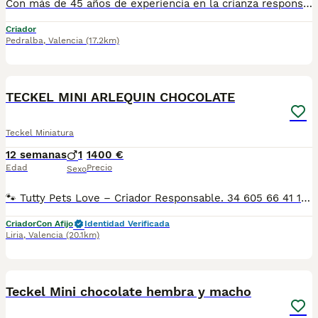
Con más de 45 años de experiencia en la crianza responsable, criamos nuestros Teckel Miniatura con todo el cariño y dedicación que merecen. Nuestros cachorros nacen y crecen en un entorno familiar, rodeados de amor, atención y una correcta socialización desde sus primeros días de vida. Nuestro objetivo es criar perros sanos, equilibrados y con un excelente temperamento. Se entregan con: Toda la documentación sanitaria al día. Identificación mediante microchip. Vacunaciones y desparasitaciones correspondientes a su edad. Revisión veterinaria. Contrato de compra con garantías. Kit de bienvenida con sus pertenencias para facilitar su adaptación a su nuevo hogar. Si buscas un compañero para toda la vida, criado con responsabilidad, experiencia y mucho amor, estaremos encantados de ayudarte a encontrar el cachorro ideal. Solo familias responsables y comprometidas con el bienestar de sus mascotas. web: www.simagueteckel.com
Criador
Pedralba
,
Valencia
(17.2km)
2
TECKEL MINI ARLEQUIN CHOCOLATE
Teckel Miniatura
12 semanas
1
1400 €
Edad
Precio
Sexo
🐾 Tutty Pets Love – Criador Responsable. 34 605 66 41 16 Whastapp y llamadas En Tutty Pets Love trabajamos con pasión y responsabilidad para ofrecer cachorros sanos, equilibrados y con todas las garantías. ✅ Vacunas correspondientes a su edad. ✅ Cartilla veterinaria. ✅ Desparasitación interna y externa. ✅ Pasaporte y microchip. ✅ Garantías víricas y congénitas. ✅ Contrato de compraventa sellado por la empresa. ✅ Envíos a toda la península (según kilometraje). ✅ Financiación personalizada de 6 a 48 meses, con y sin intereses. 💳 Financiación disponible. Consulta cómodas cuotas adaptadas a tus necesidades. 📞 34 605 66 41 16 Whastapp y llamadas 🌐 www.tuttypetslove.es 🐶 Tutty Pets Love, donde nacen grandes compañeros.
Criador
Con Afijo
Identidad Verificada
Liria
,
Valencia
(20.1km)
23
Teckel Mini chocolate hembra y macho