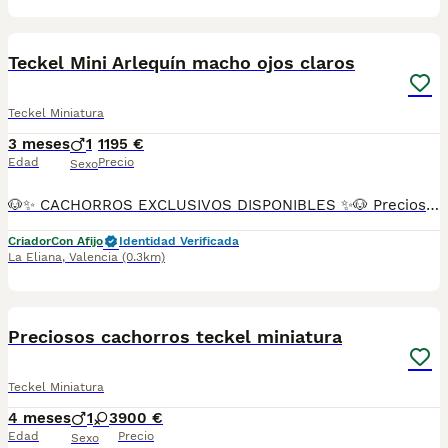
16
Teckel Mini Arlequín macho ojos claros
Teckel Miniatura
3 meses
1
1195 €
Edad
Precio
Sexo
🐶✨ CACHORROS EXCLUSIVOS DISPONIBLES ✨🐶 Preciosos cachorros criados en ambiente familiar, rodeados de amor y cuidados desde el primer día ❤️ Totalmente socializados, cariñosos y acostumbrados al contacto con personas. 📦 Se entregan con todas las garantías: ✔️ Cartilla sanitaria ✔️ Vacunación al día 💉 ✔️ Desparasitación completa ✅ ✔️ Garantía vírica 😷 ✔️ Garantía congénita 👌 ✔️ Contrato de entrega ✍️ 📸 Síguenos en Instagram: @fincapaunais para ver fotos y vídeos reales ⚠️ Disponibilidad limitada ⚠️ Se reservan rápido. 📲 Contacto directo por WhatsApp: 671 454 202 Solo personas responsables
Criador
Con Afijo
Identidad Verificada
La Eliana
,
Valencia
(0.3km)
4
Preciosos cachorros teckel miniatura
Teckel Miniatura
4 meses
1
3
900 €
Edad
Precio
Sexo