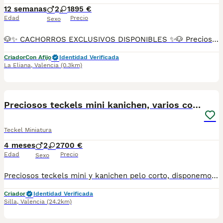
12 semanas
2
1
895 €
Edad
Precio
Sexo
🐶✨ CACHORROS EXCLUSIVOS DISPONIBLES ✨🐶 Preciosos cachorros criados en ambiente familiar, rodeados de amor y cuidados desde el primer día ❤️ Totalmente socializados, cariñosos y acostumbrados al contacto con personas. 📦 Se entregan con todas las garantías: ✔️ Cartilla sanitaria ✔️ Vacunación al día 💉 ✔️ Desparasitación completa ✅ ✔️ Garantía vírica 😷 ✔️ Garantía congénita 👌 ✔️ Contrato de entrega ✍️ 📸 Síguenos en Instagram: @fincapaunais para ver fotos y vídeos reales ⚠️ Disponibilidad limitada ⚠️ Se reservan rápido. 📲 Contacto directo por WhatsApp: 671 454 202 Solo personas responsables
Criador
Con Afijo
Identidad Verificada
La Eliana
,
Valencia
(0.3km)
1
4
Preciosos teckels mini kanichen, varios colores!!
Teckel Miniatura
4 meses
2
2
700 €
Edad
Precio
Sexo
Preciosos teckels mini y kanichen pelo corto, disponemos de varios colores! Criados en ambiente familiar y muy bien sociabilizados!🥰 Estamos en Zona de Valencia cerca de Benidorm, Alicante, Denia, javea, Castellon, y alrededores! 627/88/78/27. Nuestros peques se entregan, vacunados, desparasitados, con informe veterinario de salud, microchip y pasaporte y garantia virica y genetica por escrito, pedigree opcional. OJO!🫱Los precios siempre serán variables segun color, tamaño, sexo y color! Si buscas exclusividad y calidad en todos los aspectos escribenos por whastapp atenderemos todas tus dudas las 24h del dia los 365 dias del año😄. Siguenos en Facebook y tik tok. Web Alenellminiaturas.com Seriedad.
Criador
Identidad Verificada
Silla
,
Valencia
(24.2km)
10