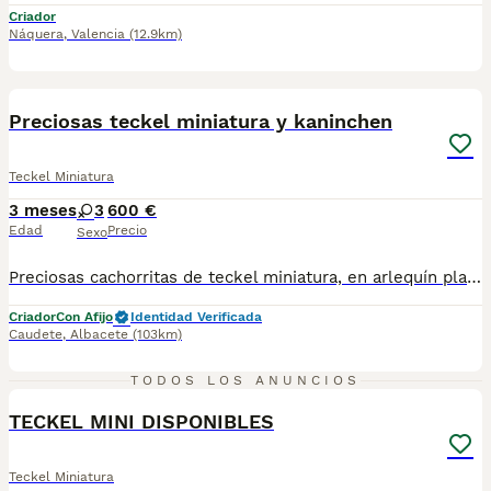
Criador
Náquera
,
Valencia
(12.9km)
3
BOOST
Preciosas teckel miniatura y kaninchen
Teckel Miniatura
3 meses
3
600 €
Edad
Precio
Sexo
Preciosas cachorritas de teckel miniatura, en arlequín plata, arlequín chocolate y color jabalí, perfectamente sociabilizadas gracias a su perfecta sociabilización, DESDE 600e
Criador
Con Afijo
Identidad Verificada
Caudete
,
Albacete
(103km)
12
TODOS LOS ANUNCIOS
TECKEL MINI DISPONIBLES
Teckel Miniatura