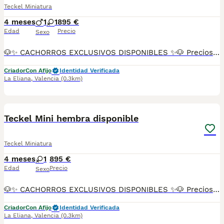
Teckel Miniatura
4 meses
1
1
895 €
Edad
Precio
Sexo
🐶✨ CACHORROS EXCLUSIVOS DISPONIBLES ✨🐶 Preciosos cachorros criados en ambiente familiar, rodeados de amor y cuidados desde el primer día ❤️ Totalmente socializados, cariñosos y acostumbrados al contacto con personas. 📦 Se entregan con todas las garantías: ✔️ Cartilla sanitaria ✔️ Vacunación al día 💉 ✔️ Desparasitación completa ✅ ✔️ Garantía vírica 😷 ✔️ Garantía congénita 👌 ✔️ Contrato de entrega ✍️ 📸 Síguenos en Instagram: @fincapaunais para ver fotos y vídeos reales ⚠️ Disponibilidad limitada ⚠️ Se reservan rápido. 📲 Contacto directo por WhatsApp: 671 454 202 Solo personas responsables
Criador
Con Afijo
Identidad Verificada
La Eliana
,
Valencia
(0.3km)
15
Teckel Mini hembra disponible
Teckel Miniatura
4 meses
1
895 €
Edad
Precio
Sexo
🐶✨ CACHORROS EXCLUSIVOS DISPONIBLES ✨🐶 Preciosos cachorros criados en ambiente familiar, rodeados de amor y cuidados desde el primer día ❤️ Totalmente socializados, cariñosos y acostumbrados al contacto con personas. 📦 Se entregan con todas las garantías: ✔️ Cartilla sanitaria ✔️ Vacunación al día 💉 ✔️ Desparasitación completa ✅ ✔️ Garantía vírica 😷 ✔️ Garantía congénita 👌 ✔️ Contrato de entrega ✍️ 📸 Síguenos en Instagram: @fincapaunais para ver fotos y vídeos reales ⚠️ Disponibilidad limitada ⚠️ Se reservan rápido. 📲 Contacto directo por WhatsApp: 671 454 202 Solo personas responsables
Criador
Con Afijo
Identidad Verificada
La Eliana
,
Valencia
(0.3km)