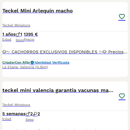
Teckel Mini Arlequín macho
Teckel Miniatura
1 años
1
1395 €
Edad
Precio
Sexo
🐶✨ CACHORROS EXCLUSIVOS DISPONIBLES ✨🐶 Preciosos cachorros criados en ambiente familiar, rodeados de amor y cuidados desde el primer día ❤️ Totalmente socializados, cariñosos y acostumbrados al contacto con personas. 📦 Se entregan con todas las garantías: ✔️ Cartilla sanitaria ✔️ Vacunación al día 💉 ✔️ Desparasitación completa ✅ ✔️ Garantía vírica 😷 ✔️ Garantía congénita 👌 ✔️ Contrato de entrega ✍️ 📸 Síguenos en Instagram: @fincapaunais para ver fotos y vídeos reales ⚠️ Disponibilidad limitada ⚠️ Se reservan rápido. 📲 Contacto directo por WhatsApp: 671 454 202 Solo personas responsables
Criador
Con Afijo
Identidad Verificada
La Eliana
,
Valencia
(0.3km)
4
teckel mini valencia garantia vacunas madrid
Teckel Miniatura
5 semanas
2
2
Edad
Sexo