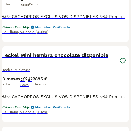
Edad
Precio
Sexo
🐶✨ CACHORROS EXCLUSIVOS DISPONIBLES ✨🐶 Preciosos cachorros criados en ambiente familiar, rodeados de amor y cuidados desde el primer día ❤️ Totalmente socializados, cariñosos y acostumbrados al contacto con personas. 📦 Se entregan con todas las garantías: ✔️ Cartilla sanitaria ✔️ Vacunación al día 💉 ✔️ Desparasitación completa ✅ ✔️ Garantía vírica 😷 ✔️ Garantía congénita 👌 ✔️ Contrato de entrega ✍️ 📸 Síguenos en Instagram: @fincapaunais para ver fotos y vídeos reales ⚠️ Disponibilidad limitada ⚠️ Se reservan rápido. 📲 Contacto directo por WhatsApp: 671 454 202 Solo personas responsables
Criador
Con Afijo
Identidad Verificada
La Eliana
,
Valencia
(0.3km)
11
Teckel Mini hembra chocolate disponible
Teckel Miniatura
3 meses
2
2
895 €
Edad
Precio
Sexo
🐶✨ CACHORROS EXCLUSIVOS DISPONIBLES ✨🐶 Preciosos cachorros criados en ambiente familiar, rodeados de amor y cuidados desde el primer día ❤️ Totalmente socializados, cariñosos y acostumbrados al contacto con personas. 📦 Se entregan con todas las garantías: ✔️ Cartilla sanitaria ✔️ Vacunación al día 💉 ✔️ Desparasitación completa ✅ ✔️ Garantía vírica 😷 ✔️ Garantía congénita 👌 ✔️ Contrato de entrega ✍️ 📸 Síguenos en Instagram: @fincapaunais para ver fotos y vídeos reales ⚠️ Disponibilidad limitada ⚠️ Se reservan rápido. 📲 Contacto directo por WhatsApp: 671 454 202 Solo personas responsables
Criador
Con Afijo
Identidad Verificada
La Eliana
,
Valencia
(0.3km)
10