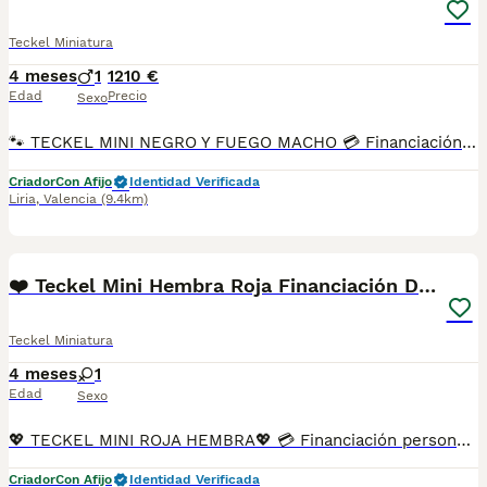
Teckel Miniatura
4 meses
1
1210 €
Edad
Precio
Sexo
🐾 TECKEL MINI NEGRO Y FUEGO MACHO 💳 Financiación personalizada de 6 a 48 meses, con y sin intereses. En Tutty Pets Love trabajamos con pasión y responsabilidad para ofrecer cachorros sanos, equilibrados y criados en un entorno familiar. Te garantizamos: ✅ Vacunas correspondientes a su edad. ✅ Cartilla veterinaria. ✅ Desparasitación interna y externa. ✅ Pasaporte y microchip. ✅ Garantías víricas y congénitas. ✅ Contrato de compraventa sellado por la empresa. ✅ Envíos a toda la península (según kilometraje). ✅ Financiación adaptada a tus necesidades. 💕 Una compañera cariñosa, sociable y preparada para encontrar una familia que la quiera para toda la vida. 🌐 www.tuttypetslove.es 📩 Escríbenos por mensaje para recibir fotos, vídeos y toda la información sin compromiso. 🐶 Tutty Pets Love, donde nacen grandes compañeros.
Criador
Con Afijo
Identidad Verificada
Liria
,
Valencia
(9.4km)
1
PRO
❤️ Teckel Mini Hembra Roja Financiación Disponible
Teckel Miniatura
4 meses
1
Edad
Sexo
💖 TECKEL MINI ROJA HEMBRA💖 💳 Financiación personalizada de 6 a 48 meses, con y sin intereses. En Tutty Pets Love trabajamos con pasión y responsabilidad para ofrecer cachorros sanos, equilibrados y criados en un entorno familiar. Te garantizamos: ✅ Vacunas correspondientes a su edad. ✅ Cartilla veterinaria. ✅ Desparasitación interna y externa. ✅ Pasaporte y microchip. ✅ Garantías víricas y congénitas. ✅ Contrato de compraventa sellado por la empresa. ✅ Envíos a toda la península (según kilometraje). ✅ Financiación adaptada a tus necesidades. 💕 Una compañera cariñosa, sociable y preparada para encontrar una familia que la quiera para toda la vida. 🌐 www.tuttypetslove.es 📩 Escríbenos por mensaje para recibir fotos, vídeos y toda la información sin compromiso. 🐶 Tutty Pets Love, donde nacen grandes compañeros.
Criador
Con Afijo
Identidad Verificada