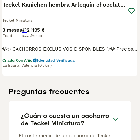
Teckel Kanichen hembra Arlequín chocolate 🍫
Teckel Miniatura
3 meses
2
1195 €
Edad
Precio
Sexo
🐶✨ CACHORROS EXCLUSIVOS DISPONIBLES ✨🐶 Preciosos cachorros criados en ambiente familiar, rodeados de amor y cuidados desde el primer día ❤️ Totalmente socializados, cariñosos y acostumbrados al contacto con personas. 📦 Se entregan con todas las garantías: ✔️ Cartilla sanitaria ✔️ Vacunación al día 💉 ✔️ Desparasitación completa ✅ ✔️ Garantía vírica 😷 ✔️ Garantía congénita 👌 ✔️ Contrato de entrega ✍️ 📸 Síguenos en Instagram: @fincapaunais para ver fotos y vídeos reales ⚠️ Disponibilidad limitada ⚠️ Se reservan rápido. 📲 Contacto directo por WhatsApp: 671 454 202 Solo personas responsables
Criador
Con Afijo
Identidad Verificada
La Eliana
,
Valencia
(0.3km)
Preguntas frecuentes
¿Cuánto cuesta un cachorro
de Teckel Miniatura?
El coste medio de un cachorro de Teckel