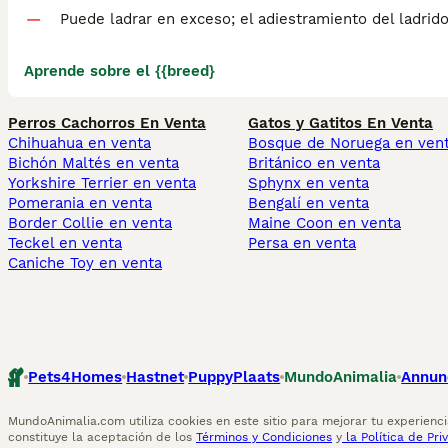
Puede ladrar en exceso; el adiestramiento del ladrid
Aprende sobre el {{breed}
Perros Cachorros En Venta
Gatos y Gatitos En Venta
Chihuahua en venta
Bosque de Noruega en ven
Bichón Maltés en venta
Británico en venta
Yorkshire Terrier en venta
Sphynx en venta
Pomerania en venta
Bengalí en venta
Border Collie en venta
Maine Coon en venta
Teckel en venta
Persa en venta
Caniche Toy en venta
Pets4Homes
Hastnet
PuppyPlaats
MundoAnimalia
Annun
MundoAnimalia.com utiliza cookies en este sitio para mejorar tu experiencia
constituye la aceptación de los
Términos y Condiciones
y
la Política de Pri