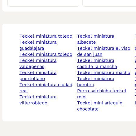
teckel miniatura toledo
teckel miniatura
teckel miniatura
albacete
teckel
guadalajara
teckel miniatura el viso
teckel miniatura toledo
de san juan
teckel
teckel miniatura
teckel miniatura
valdepenas
castilla la mancha
teckel m
teckel miniatura
teckel miniatura macho
puertollano
teckel miniatura
teckel
teckel miniatura ciudad
hembra
real
perro salchicha teckel
teckel miniatura
mini
teckel m
villarrobledo
teckel mini arlequin
chocolate