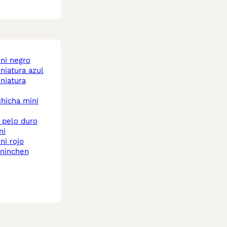
ini negro
iniatura azul
ni
ni rojo