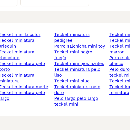
teckel mini tricolor
teckel miniatura
teckel m
 miniatura
pedigree
teckel m
arlequin
perro salchicha mini toy
teckel miniatura
 miniatura
teckel mini negro
marron
chocolate
fuego
perro salchicha mini
iniatura pelo
teckel mini ojos azules
blanco
corto
teckel miniatura pelo
pelo duro pelo duro
 miniatura
liso
teckel mi
miniatura
teckel mini blue
teckel mi
teckel miniatura merle
teckel miniatura pelo
teckel kaninchen
iniatura pelo
duro
miniatura
largo
pelo largo pelo largo
teckel mini