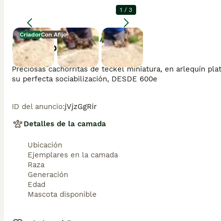
1
/
3
Criador
Con Afijo
Agrandar
Descripción
Preciosas cachorritas de teckel miniatura, en arlequín plat
su perfecta sociabilización, DESDE 600e
ID del anuncio
:
jVjzGgRir
Detalles de la camada
Ubicación
Ejemplares en la camada
Raza
Generación
Edad
Mascota disponible