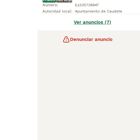
Criador
Con Afijo
Número
:
Es335738947
Autoridad local
:
Ayuntamiento de Caudete
Ver anuncios (7)
Denunciar anuncio