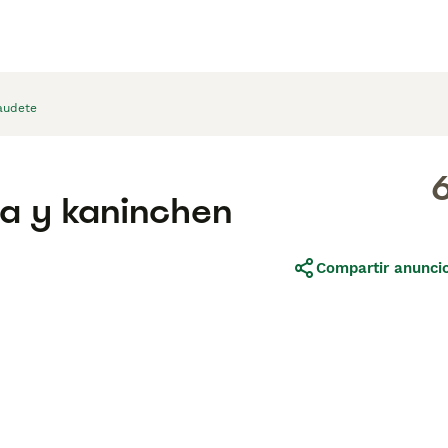
audete
ra y kaninchen
Compartir anunci