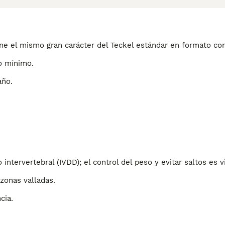
iene el mismo gran carácter del Teckel estándar en formato co
to mínimo.
año.
ervertebral (IVDD); el control del peso y evitar saltos es vi
 zonas valladas.
cia.