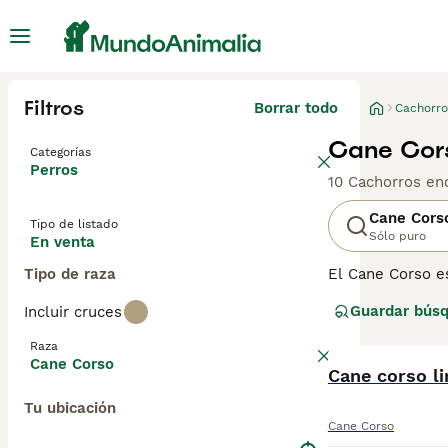
Filtros
Borrar todo
Cachorro
Cane Cor
Categorías
Perros
10 Cachorros en
Cane Cors
Tipo de listado
Sólo puro
En venta
Tipo de raza
El Cane Corso es
la vigilancia, 
Guardar bús
Incluir cruces
Italia natal gra
impresionantes 
Raza
deberá inscribir
Cane Corso
Cane corso l
Lee nuestra
pág
Tu ubicación
Cane Corso