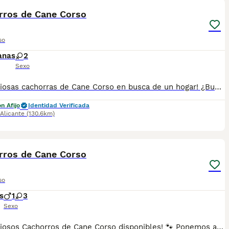
rros de Cane Corso
so
anas
2
Sexo
🐾 ¡Preciosas cachorras de Cane Corso en busca de un hogar! ¿Buscas una compañera fiel, inteligente y con un carácter excepcional? Tenemos disponibles 2 preciosas hembras de Cane Corso: 🖤 1 de color negro 🩶 1 de color gris Las cachorras se entregan con toda la documentación en regla: ✔️ LOE ✔️ Pedigrí ✔️ Microchip ✔️ Pasaporte veterinario europeo ✔️ Vacunas al día según su edad ✔️ Desparasitaciones realizadas según su edad ✔️ Certificado veterinario de buena salud Criadas con dedicación, socializadas y listas para formar parte de una familia responsable. 📍 Estamos en Monóvar (Alicante). 📲 WhatsApp: 34 607 268 712 Si deseas más información, fotos o vídeos, no dudes en contactar. ¡Solo buscamos los mejores hogares para ellas!
n Afijo
Identidad Verificada
Alicante
(130.6km)
6
rros de Cane Corso
so
s
1
3
Sexo
🐾 ¡Preciosos Cachorros de Cane Corso disponibles! 🐾 Ponemos a la venta magníficos cachorros de Cane Corso, criados con dedicación, responsabilidad y pasión por la raza. Somos un criadero oficial, registrado con Núcleo Zoológico y Afijo, con más de 14 años de experiencia en la cría y selección del Cane Corso, priorizando siempre la salud, el carácter y la excelente morfología de nuestros perros. Todos nuestros cachorros se entregan con: ✅ Pedigrí. ✅ Inscripción en LOE. ✅ Microchip. ✅ Pasaporte veterinario europeo. ✅ Vacunas correspondientes a su edad. ✅ Desparasitaciones al día. ✅ Certificado veterinario de buena salud. ❤️ Los cachorros están listos para incorporarse a su nuevo hogar y convertirse en un compañero fiel, equilibrado y protector para toda la familia. Ofrecemos asesoramiento antes y después de la entrega, porque nuestro compromiso con cada cachorro continúa durante toda su vida. Si buscas un Cane Corso de calidad, criado por profesionales con amplia experiencia y todas las garantías, estaremos encantados de atenderte. 📲 WhatsApp: 34 607 268 712