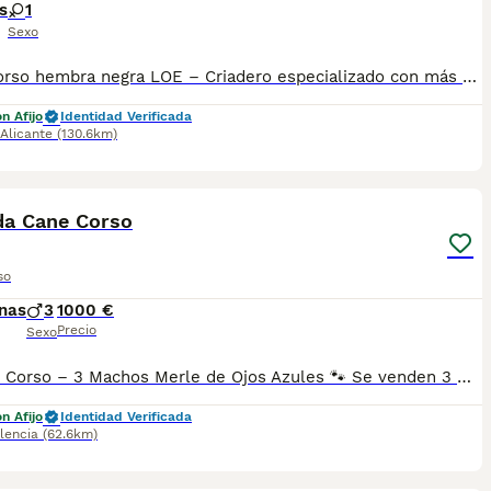
s
1
Sexo
Cane Corso hembra negra LOE – Criadero especializado con más de 15 años de experiencia 🐾 Preciosa hembra de Cane Corso de color negro disponible. Somos un criadero especializado en la raza Cane Corso, con más de 15 años de experiencia y dedicación a la selección y crianza responsable. Nuestra cachorra se entrega con toda la documentación oficial: ✅ Pedigrí oficial LOE (RSCE) ✅ Microchip identificado ✅ Pasaporte veterinario europeo ✅ Vacunas correspondientes a su edad (la próxima vacunación será dentro de un año) ✅ Desparasitaciones realizadas según su edad ✅ Certificado veterinario de salud La cachorra crece en un entorno familiar, con cuidados diarios, atención veterinaria y una correcta socialización desde pequeña. Ofrecemos asesoramiento a nuestros clientes antes y después de la entrega del cachorro, acompañando a las familias durante toda la vida del perro. Si buscas una Cane Corso con garantías, excelente procedencia y documentación oficial, estaremos encantados de darte más información, fotos y vídeos. 📩 WhatsApp: 34 607 26 87 12
n Afijo
Identidad Verificada
Alicante
(130.6km)
4
1
a Cane Corso
so
nas
3
1000 €
Precio
Sexo
🐾 Cane Corso – 3 Machos Merle de Ojos Azules 🐾 Se venden 3 magníficos cachorros de Cane Corso, machos, de color merle con preciosos ojos azules, nacidos el 15 de junio. Son cachorros fuertes, sanos, muy bien cuidados y criados en un ambiente familiar, donde reciben atención y socialización desde el primer día. Ideales para quienes buscan un compañero fiel, equilibrado y de excelente calidad. ✅ Criadero con certificado. ✅ Núcleo zoológico autorizado. ✅ Criados en ambiente familiar. ✅ Excelente carácter y gran presencia. La entrega se realiza exclusivamente en persona y en una clínica veterinaria, garantizando así la máxima seguridad y transparencia para ambas partes. 💶 Precio: 1.000 € Si estás buscando un Cane Corso de calidad, criado con dedicación y todas las garantías, no dudes en ponerte en contacto para más información, fotos o vídeos de los cachorros.
n Afijo
Identidad Verificada
lencia
(62.6km)
4