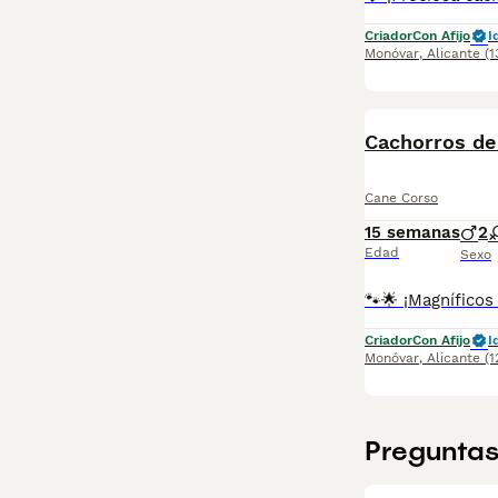
Criador
Con Afijo
I
Monóvar
,
Alicante
(
Cachorros de
Cane Corso
15 semanas
2
Edad
Sexo
Criador
Con Afijo
I
Monóvar
,
Alicante
(1
Preguntas