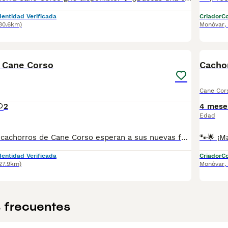
dentidad Verificada
Criador
Co
130.6km)
Monóvar
,
8
 Cane Corso
Cacho
Cane Cor
2
4 mese
Edad
🐾🌟 ¡Magníficos cachorros de Cane Corso esperan a sus nuevas familias! 🌟🐾 En nuestro criadero tenemos disponibles para reserva y venta cachorros de Cane Corso, tanto machos como hembras. Todos nuestros pequeños son criados con amor, dedicación y profesionalidad por criadores con más de 14 años de experiencia en la raza. ✅ Pedigrí ✅ LOE ✅ Microchip ✅ Pasaporte veterinario ✅ Vacunas al día según su edad ✅ Desparasitaciones al día según su edad ✅ Certificado veterinario de buena salud 🏡 Todos los cachorros están completamente preparados para incorporarse a sus nuevos hogares y convertirse en compañeros fieles, excelentes guardianes y queridos miembros de la familia. Nuestro criadero está ubicado en Monóvar (Alicante, España). Prestamos especial atención a la salud, el carácter, la morfología y la correcta socialización de cada cachorro. ❤️ Si buscas un auténtico Cane Corso con excelente procedencia, gran salud y un carácter excepcional, estaremos encantados de ayudarte a encontrar el cachorro perfecto para ti. 📲 WhatsApp: 34 607 26 87 12 Contáctanos para recibir fotografías, vídeos y toda la información sobre nuestros cachorros. Estaremos encantados de responder a todas tus preguntas.
dentidad Verificada
Criador
Co
27.9km)
Monóvar
,
 frecuentes