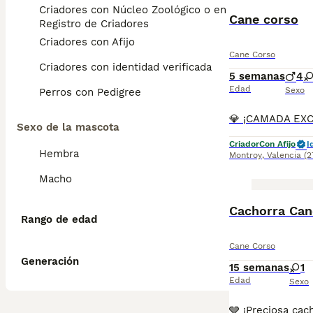
Criadores con Núcleo Zoológico o en el
Cane corso
Registro de Criadores
Criadores con Afijo
Cane Corso
Criadores con identidad verificada
5 semanas
4
Edad
Sexo
Perros con Pedigree
Sexo de la mascota
Criador
Con Afijo
I
Hembra
Montroy
,
Valencia
(2
Macho
Cachorra Can
Rango de edad
Cane Corso
Generación
15 semanas
1
Edad
Sexo