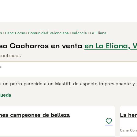
s
Cane Corso
Comunidad Valenciana
Valencia
La Eliana
so Cachorros en venta
en La Eliana, 
contrados
o
 un perro parecido a un Mastiff, de aspecto impresionante y o
el pastoreo y la caza, aunque también eran muy apreciados co
queda
cias a su aspecto impresionante y su naturaleza amistosa y lea
9
perros están reconocidos por la American Kennel Club. Cualq
se en una lista de espera, ya que hay muy pocos cachorros di
inea campeones de belleza
La he
ina de consejos de compra de Cane Corso
para obtener inform
Cane Cor