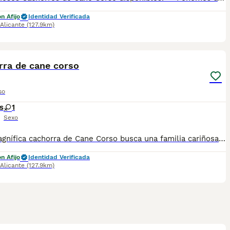
n Afijo
Identidad Verificada
Alicante
(127.9km)
3
1
rra de cane corso
so
s
1
Sexo
🐾🌟 ¡Magnífica cachorra de Cane Corso busca una familia cariñosa! 🌟🐾 Se ofrece una preciosa y prometedora hembra de Cane Corso, criada por profesionales con más de 14 años de experiencia en la raza. ✅ Pedigrí ✅ LOE ✅ Microchip ✅ Pasaporte veterinario ✅ Vacunas al día según su edad ✅ Desparasitaciones al día según su edad ✅ Certificado veterinario de buena salud 🏡 La cachorra está completamente preparada para incorporarse a su nuevo hogar y convertirse en una compañera fiel, una excelente guardiana y un miembro más de la familia. Nuestro criadero está ubicado en Monóvar (Alicante, España). Prestamos especial atención a la salud, el carácter y la correcta socialización de nuestros perros. ❤️ Si sueñas con un auténtico Cane Corso de excelente procedencia y magnífico temperamento, no dudes en contactar con nosotros para recibir toda la información. 📲 WhatsApp: 34 607 26 87 12 Estaremos encantados de responder a todas tus preguntas y ayudarte a encontrar a tu compañero perfecto.
n Afijo
Identidad Verificada
Alicante
(127.9km)