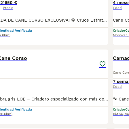
2
1650 €
4 mese
Precio
Edad
💎 ¡NUEVA CAMADA DE CANE CORSO EXCLUSIVA! 💎 Cruce Estratégico Internacional: Potencia y elegancia combinando la mejor sangre americana, brasileña y europea. 🧬 Genética de Campeones Padre: Magnus Cane Di Visnadi (Hijo del Campeón Brasileño 2026 Eros y nieto del Vicecampeón Mundial Joven Charles Ceolin). Madre: Selección de las líneas europeas más laureadas (Porolissum, Dacu-Liber y Castleguard). 🛡️ Máxima Guarantee Sanitaria y Legal 📜 Pedigree Oficial LOE (RSCE). 🧬 Certificado de ADN de filiación. 💉 Cartilla sanitaria (vacunados y desparasitados). 📍 Microchip homologado.
dentidad Verificada
Criador
Co
7.6km)
Monóvar
,
3
Cane Corso
Camad
Cane Cor
7 sema
Edad
Cane Corso hembra gris LOE – Criadero especializado con más de 15 años de experiencia 🐾 Preciosa hembra de Cane Corso de color gris disponible. Somos un criadero especializado en la raza Cane Corso, con más de 15 años de experiencia y dedicación a la selección y crianza responsable. Nuestra cachorra se entrega con toda la documentación oficial: ✅ Pedigrí oficial LOE (RSCE) ✅ Microchip identificado ✅ Pasaporte veterinario europeo ✅ Vacunas correspondientes a su edad (la próxima vacunación será dentro de un año) ✅ Desparasitaciones realizadas según su edad ✅ Certificado veterinario de salud La cachorra crece en un entorno familiar, con cuidados diarios, atención veterinaria y una correcta socialización desde pequeña. Ofrecemos asesoramiento a nuestros clientes antes y después de la entrega del cachorro, acompañando a las familias durante toda la vida del perro. Si buscas una Cane Corso con garantías, excelente procedencia y documentación oficial, estaremos encantados de darte más información, fotos y vídeos. 📩 WhatsApp: 34 607 26 87 12
dentidad Verificada
Criador
Co
130.6km)
Xàtiva
,
Va
6