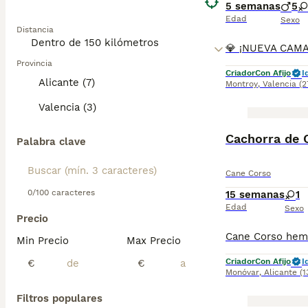
5 semanas
5
Edad
Sexo
Distancia
Provincia
Criador
Con Afijo
I
Alicante (7)
Montroy
,
Valencia
(2
Valencia (3)
Cachorra de 
Palabra clave
Cane Corso
0/100 caracteres
15 semanas
1
Edad
Sexo
Precio
Min Precio
Max Precio
Criador
Con Afijo
I
€
€
Monóvar
,
Alicante
(
Filtros populares