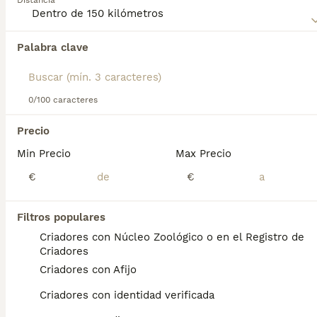
Distancia
Lee nuestra
página de consejos de compra de Spaniel
Tibetano
para obtener información sobre esta raza de
perro.
Palabra clave
Encontramos 0 Spaniel Tibetano Cachorros
en venta en Castelldefels, Barcelona.
Si deseas exactamente esta búsqueda guarda tu 
búsqueda y espera el resultado perfecto:
0/100 caracteres
Guardar búsqueda
Precio
Min Precio
Max Precio
Preguntas frecuentes
€
€
Filtros populares
¿Cuánto cuesta un spaniel
Criadores con Núcleo Zoológico o en el Registro de
tibetano?
Criadores
Criadores con Afijo
El coste de adquisición de esta raza puede
variar según factores como el pedigrí, la
Criadores con identidad verificada
reputación del criador y la ubicación