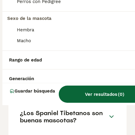
geográfica. Es fundamental acudir a
Perros con Pedigree
criadores responsables que garanticen la
salud y el bienestar de los animales.
Informarse bien y comparar opciones antes
Sexo de la mascota
de comprometerse siempre es la mejor
Hembra
decisión.
Macho
¿Cuánto cuesta un cachorro
de Spaniel Tibetano?
Rango de edad
Generación
¿Es agresivo el mastín
tibetano?
Guardar búsqueda
Ver resultados
(
0
)
¿Los Spaniel Tibetanos son
buenas mascotas?