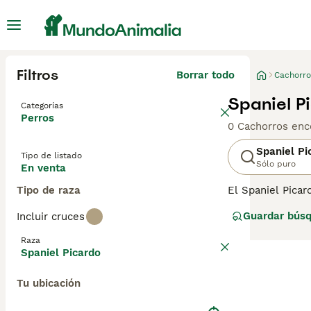
Filtros
Borrar todo
Cachorro
Spaniel P
Categorías
Perros
0 Cachorros enc
Spaniel Pi
Tipo de listado
Sólo puro
En venta
Tipo de raza
El Spaniel Picar
cazar, señalar y
Guardar bús
Incluir cruces
campo, pero tamb
Lee nuestra pág
Raza
Spaniel Picardo
Tu ubicación