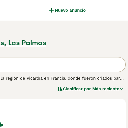
Nuevo anuncio
s, Las Palmas
la región de Picardía en Francia, donde fueron criados para
, estos elegantes Spaniels son altamente apreciados en el
Clasificar por
Más reciente
lia gracias a su naturaleza amistosa, tranquila y gentil.
formación sobre esta raza de perro.