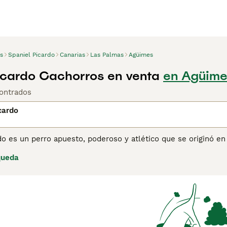
s
Spaniel Picardo
Canarias
Las Palmas
Agüimes
icardo Cachorros en venta
en Agüime
ontrados
cardo
do es un perro apuesto, poderoso y atlético que se originó en 
 recuperar, tareas en las que sobresalen. En su Francia natal
queda
ién son una opción popular como perros de compañía y de fami
ina de consejos de compra de Spaniel Picardo para obtener in