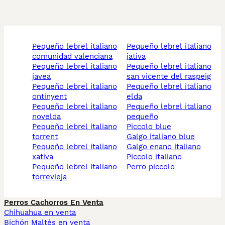
pequeño lebrel italiano
pequeño lebrel italiano
comunidad valenciana
jativa
pequeño lebrel italiano
pequeño lebrel italiano
javea
san vicente del raspeig
pequeño lebrel italiano
pequeño lebrel italiano
ontinyent
elda
pequeño lebrel italiano
pequeño lebrel italiano
novelda
pequeño
pequeño lebrel italiano
piccolo blue
torrent
galgo italiano blue
pequeño lebrel italiano
galgo enano italiano
xativa
piccolo italiano
pequeño lebrel italiano
perro piccolo
torrevieja
Perros Cachorros En Venta
Chihuahua en venta
Bichón Maltés en venta