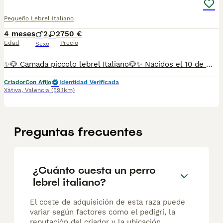
Pequeño Lebrel Italiano
4 meses
2
2
750 €
Edad
Precio
Sexo
✨🐶 Camada piccolo lebrel Italiano🐶✨ Nacidos el 10 de marzo, criados con todo el cariño en un entorno familiar y cuidadosamente socializados desde sus primeros días. ✅ Cría familiar ✅ Núcleo Zoológico autorizado ✅ Pedigree incluido ✅ Vacunas al día según su edad ✅ Desparasitados ✅ Revisados por veterinario ✅ Acostumbrados a la convivencia en casa Nuestros ejemplares proceden de líneas seleccionadas. Los padres participan regularmente en concursos caninos, obteniendo excelentes puntuaciones y destacando por su morfología, carácter y tipicidad racial. El Piccolo Lebrel Italiano es una raza elegante, cariñosa, inteligente y muy apegada a su familia, ideal para quienes buscan un compañero excepcional. 💰 Precio: entre 750 € y 1.300 €,según características y ejemplar. 📍 Para más información, fotografías, vídeos o concertar una visita, no dudes en contactar con nosotros. Solo buscamos hogares responsables donde estos pequeños puedan recibir todo el amor que merecen. ❤️
Criador
Con Afijo
Identidad Verificada
Xàtiva
,
Valencia
(59.1km)
Preguntas frecuentes
¿Cuánto cuesta un perro
lebrel italiano?
El coste de adquisición de esta raza puede
variar según factores como el pedigrí, la
reputación del criador y la ubicación