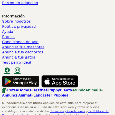
Perros en adopcion
Información
Sobre nosotros
Politica privacidad
Ayuda
Prensa
Condiciones de uso
Anunciar tus mascotas
Anuncia tus cachorros
Anuncia tus gatos
Test perro ideal
Pets4Homes
Hastnet
PuppyPlaats
MundoAnimalia
Annunci Animali
Lancaster Puppies
MundoAnimalia.com utiliza cookies en este sitio para mejorar tu
experiencia de usuario. El uso de este sitio web y otros servicios
constituye la aceptación de los
Términos y Condiciones
y
la Política de