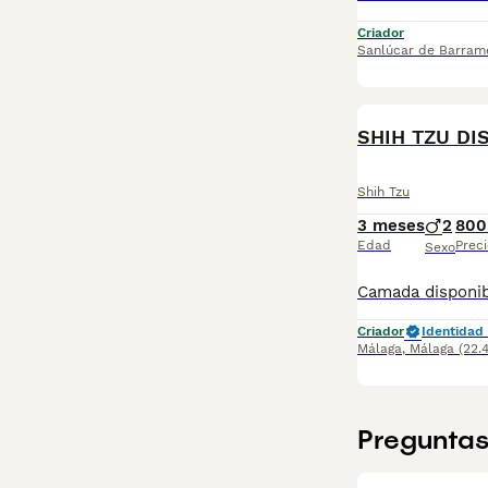
Criador
Sanlúcar de Barram
SHIH TZU DI
Shih Tzu
3 meses
2
800
Edad
Preci
Sexo
Criador
Identidad 
Málaga
,
Málaga
(22.
Preguntas