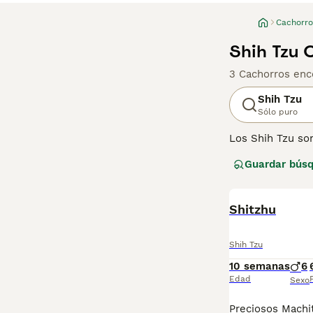
Cachorro
Shih Tzu 
3 Cachorros enc
Shih Tzu
Sólo puro
Los Shih Tzu so
más populares en
Guardar bús
Compartir el ho
adaptables por 
Lee nuestra
Shitzhu
pág
Shih Tzu
10 semanas
6
Edad
Sexo