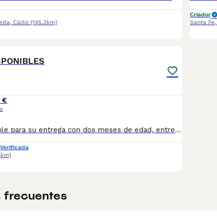
Criador
eda
,
Cádiz
(145.2km)
Santa Fe
1
SPONIBLES
 €
o
Camada disponible para su entrega con dos meses de edad, entregamos con vacunas correspondientes, desparasitados y cartilla sanitaria. Cachorros muy chatitos y mucho pelo. Garantía vírica y congénita. www.cachorroscaralta.es
Verificada
4km)
 frecuentes