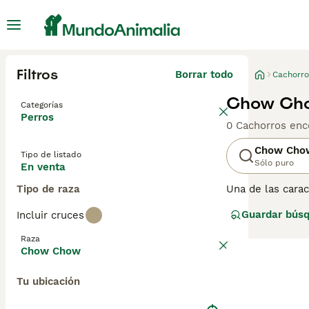
Filtros
Borrar todo
Cachorro
Chow Cho
Categorías
Perros
0 Cachorros enc
Chow Cho
Tipo de listado
Sólo puro
En venta
Tipo de raza
Una de las carac
y denso. Hay dos
Guardar bús
Incluir cruces
un poco desagra
preocupe por ell
Raza
Chow Chow
Lee nuestra
pág
Tu ubicación