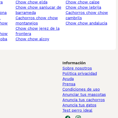
ya
chow chow elda
chow chow calpe
chow chow sanlucar de
chow chow lebrija
pona
barrameda
cachorros chow chow
l
cachorros chow chow
cambrils
montanejos
chow chow andalucia
chow chow jerez de la
frontera
doba
chow chow alcoy
Información
Sobre nosotros
Politica privacidad
Ayuda
Prensa
Condiciones de uso
Anunciar tus mascotas
Anuncia tus cachorros
Anuncia tus gatos
Test perro ideal