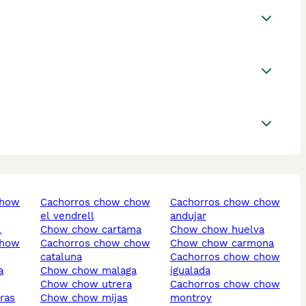
cachorros chow chow
cachorros chow chow
el vendrell
andujar
l
chow chow cartama
chow chow huelva
cachorros chow chow
chow chow carmona
cataluna
cachorros chow chow
a
chow chow malaga
igualada
chow chow utrera
cachorros chow chow
ras
chow chow mijas
montroy