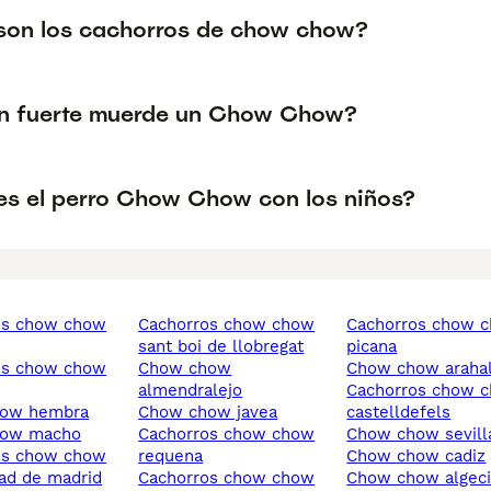
on los cachorros de chow chow?
n fuerte muerde un Chow Chow?
s el perro Chow Chow con los niños?
cachorros chow chow
cachorros chow chow
sant boi de llobregat
picana
chow chow
chow chow araha
almendralejo
cachorros chow chow
how hembra
chow chow javea
castelldefels
how macho
cachorros chow chow
chow chow sevill
requena
chow chow cadiz
ad de madrid
cachorros chow chow
chow chow algeci