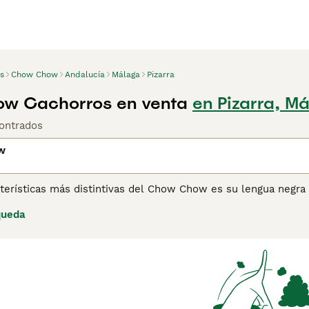
s
Chow Chow
Andalucía
Málaga
Pizarra
w Cachorros en venta
en Pizarra, M
ontrados
w
terísticas más distintivas del Chow Chow es su lengua negra y
 tipos de Chow, el primero es un perro de pelaje liso y el o
queda
dables, pero extremadamente leales y afectuosos con sus du
os.
ina de consejos de compra de Chow Chow
para obtener infor