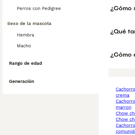
¿Cómo s
Perros con Pedigree
Sexo de la mascota
¿Qué ta
Hembra
Macho
¿Cómo e
Rango de edad
Generación
cachorros chow chow
crema
cachorros chow chow
marron
chow c
chow c
cachorros chow chow
comunid