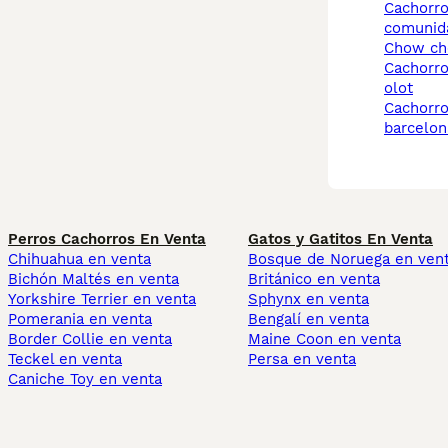
cachorros chow chow
comunida
chow c
cachorros chow chow
olot
cachorros chow chow
barcelon
Perros Cachorros En Venta
Gatos y Gatitos En Venta
Chihuahua en venta
Bosque de Noruega en ven
Bichón Maltés en venta
Británico en venta
Yorkshire Terrier en venta
Sphynx en venta
Pomerania en venta
Bengalí en venta
Border Collie en venta
Maine Coon en venta
Teckel en venta
Persa en venta
Caniche Toy en venta