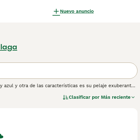
Nuevo anuncio
álaga
 azul y otra de las características es su pelaje exuberante
tro es un perro de pelaje áspero. A menudo son distantes y
Clasificar por
Más reciente
eños y especialmente con una persona en el hogar que se
mación sobre esta raza de perro.