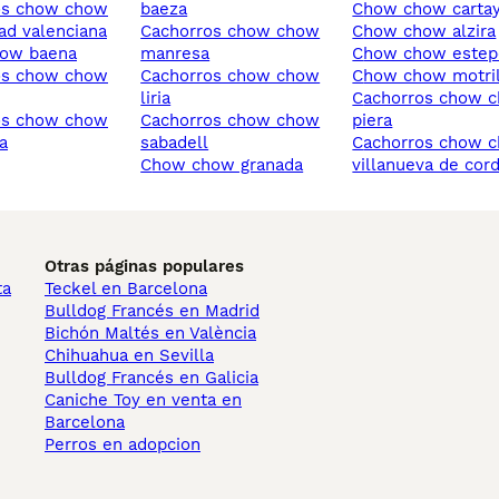
baeza
chow chow carta
d valenciana
cachorros chow chow
chow chow alzira
how baena
manresa
chow chow este
cachorros chow chow
chow chow motri
liria
cachorros chow chow
cachorros chow chow
piera
a
sabadell
cachorros chow chow
chow chow granada
villanueva de cor
Otras páginas populares
ta
Teckel en Barcelona
Bulldog Francés en Madrid
Bichón Maltés en València
Chihuahua en Sevilla
Bulldog Francés en Galicia
Caniche Toy en venta en
Barcelona
Perros en adopcion