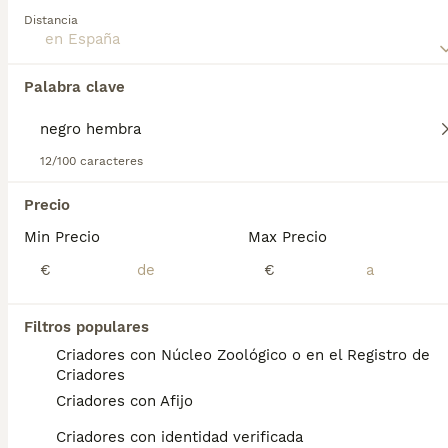
mascota familiar de confianza y amante de la diversión.
Distancia
Lee nuestra
página de consejos de compra de Shiba Inu
para obtener información sobre esta raza de perro.
Palabra clave
Encontramos 0 Shiba Inu Negro hembra
Cachorros en venta.
Si deseas exactamente esta búsqueda guarda tu 
12/100 caracteres
búsqueda y espera el resultado perfecto:
Precio
Guardar búsqueda
Min Precio
Max Precio
€
€
Preguntas frecuentes
Filtros populares
Criadores con Núcleo Zoológico o en el Registro de
¿Cuánto cuesta un cachorro
Criadores
de Shiba Inu?
Criadores con Afijo
El coste medio de un cachorro de Shiba Inu
Criadores con identidad verificada