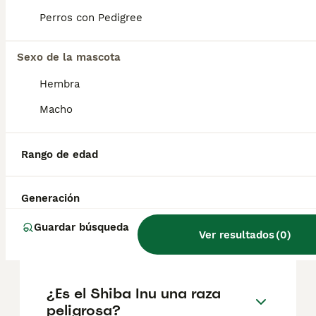
en España es de aproximadamente 756€,
aunque los precios pueden variar según
Perros con Pedigree
factores como el pedigrí, la reputación del
criador y la ubicación.
Sexo de la mascota
Hembra
¿Cuántos cachorros suele
Macho
tener un Shiba Inu?
Rango de edad
¿Es el Shiba Inu cariñoso?
Generación
¿Cuánto tiempo vive un
Guardar búsqueda
Ver resultados
(
0
)
Shiba Inu?
¿Es el Shiba Inu una raza
peligrosa?