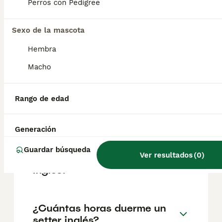
según factores como el pedigrí, la
Perros con Pedigree
reputación del criador y la ubicación.
Sexo de la mascota
¿Cuales son los 4 tipos de
Hembra
setters?
Macho
¿Cómo es el carácter de un
Rango de edad
setter inglés?
Generación
¿Cuál es la esperanza de
Guardar búsqueda
Ver resultados
(
0
)
vida media de un setter
inglés?
¿Cuántas horas duerme un
setter inglés?