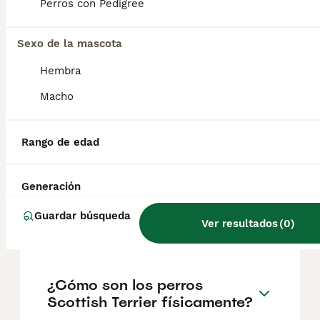
geográfica. Es fundamental acudir a
Perros con Pedigree
criadores responsables que garanticen la
salud y el bienestar de los animales.
Informarse bien y comparar opciones antes
Sexo de la mascota
de comprometerse siempre es la mejor
Hembra
decisión.
Macho
¿Cuánto cuestan los
Scottish Terriers?
Rango de edad
Generación
¿Cómo es el
comportamiento del Scottish
Guardar búsqueda
Ver resultados
(
0
)
Terrier?
¿Cómo son los perros
Scottish Terrier físicamente?