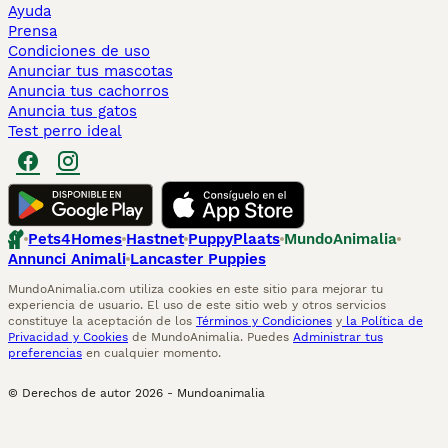
Ayuda
Prensa
Condiciones de uso
Anunciar tus mascotas
Anuncia tus cachorros
Anuncia tus gatos
Test perro ideal
Pets4Homes
Hastnet
PuppyPlaats
MundoAnimalia
Annunci Animali
Lancaster Puppies
MundoAnimalia.com utiliza cookies en este sitio para mejorar tu
experiencia de usuario. El uso de este sitio web y otros servicios
constituye la aceptación de los
Términos y Condiciones
y
la Política de
Privacidad y Cookies
de MundoAnimalia. Puedes
Administrar tus
preferencias
en cualquier momento.
© Derechos de autor
2026
-
Mundoanimalia