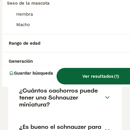
Sexo de la mascota
Preguntas frecuentes
Hembra
Macho
¿Cuánto cuesta un cachorro
de Schnauzer Miniatura?
Rango de edad
El coste medio de un cachorro de Schnauzer
Miniatura en España es de aproximadamente
836€, aunque los precios pueden variar
Generación
según factores como el pedigrí, la
reputación del criador y la ubicación.
Guardar búsqueda
Ver resultados
(
1
)
¿Cuántos cachorros puede
tener una Schnauzer
miniatura?
¿Es bueno el schnauzer para