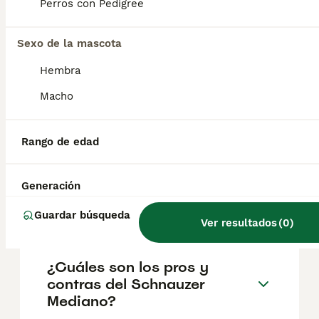
geográfica. Es fundamental acudir a
Perros con Pedigree
criadores responsables que garanticen la
salud y el bienestar de los animales.
Informarse bien y comparar opciones antes
Sexo de la mascota
de comprometerse siempre es la mejor
Hembra
decisión.
Macho
¿Cómo es el carácter del
schnauzer mediano?
Rango de edad
Generación
¿Cuáles son los tres tipos de
Schnauzer?
Guardar búsqueda
Ver resultados
(
0
)
¿Cuáles son los pros y
contras del Schnauzer
Mediano?