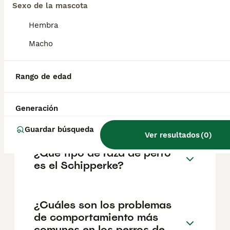
geográfica. Es fundamental acudir a
Sexo de la mascota
criadores responsables que garanticen la
salud y el bienestar de los animales.
Hembra
Informarse bien y comparar opciones antes
de comprometerse siempre es la mejor
Macho
decisión.
Rango de edad
¿Cuáles son las ventajas y
desventajas de los
Generación
schipperkes?
Guardar búsqueda
Ver resultados
(
0
)
¿Qué tipo de raza de perro
es el Schipperke?
¿Cuáles son los problemas
de comportamiento más
comunes en los perros de