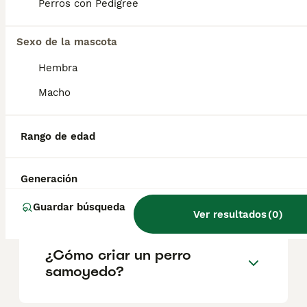
factores como el pedigrí, la reputación del
Perros con Pedigree
criador y la ubicación.
Sexo de la mascota
¿Es el samoyedo inteligente?
Hembra
Macho
¿Cuánto puede vivir un
samoyedo?
Rango de edad
Generación
¿Qué tamaño tiene un
samoyedo Toy?
Guardar búsqueda
Ver resultados
(
0
)
¿Cómo criar un perro
samoyedo?