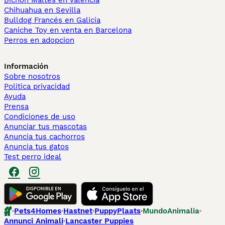
Bichón Maltés en València
Chihuahua en Sevilla
Bulldog Francés en Galicia
Caniche Toy en venta en Barcelona
Perros en adopcion
Información
Sobre nosotros
Politica privacidad
Ayuda
Prensa
Condiciones de uso
Anunciar tus mascotas
Anuncia tus cachorros
Anuncia tus gatos
Test perro ideal
Pets4Homes
Hastnet
PuppyPlaats
MundoAnimalia
Annunci Animali
Lancaster Puppies