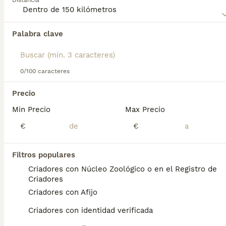
Distancia
adaptándose bien tanto a la vida en el campo como en la
ciudad, siempre que reciba suficiente ejercicio y
estimulación.
Palabra clave
Encontramos 0 Ratonero Bodeguero Andaluz
Cachorros en venta en Xinzo de Limia,
Ourense.
Si deseas exactamente esta búsqueda guarda tu 
0/100 caracteres
búsqueda y espera el resultado perfecto:
Precio
Guardar búsqueda
Min Precio
Max Precio
€
€
Preguntas frecuentes
Filtros populares
Criadores con Núcleo Zoológico o en el Registro de
¿Cuánto cuesta un ratonero
Criadores
bodeguero andaluz?
Criadores con Afijo
El coste de adquisición de esta raza puede
Criadores con identidad verificada
variar según factores como el pedigrí, la