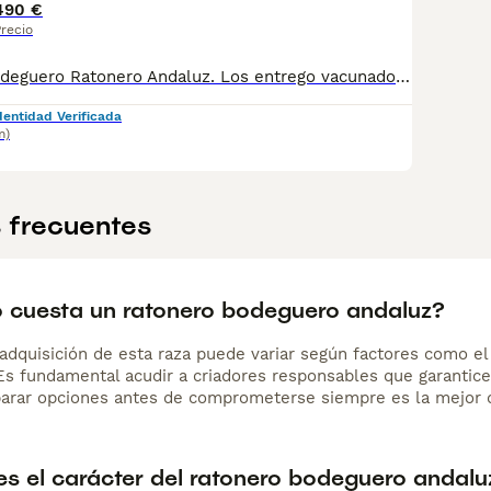
490 €
recio
Cachorros de Bodeguero Ratonero Andaluz. Los entrego vacunados, desparasitados, cartilla veterinarea, microchip, garantia por escrito, factura y contrato de compraventa Telf.651034525
dentidad Verificada
m)
 frecuentes
 cuesta un ratonero bodeguero andaluz?
adquisición de esta raza puede variar según factores como el p
 Es fundamental acudir a criadores responsables que garantice
arar opciones antes de comprometerse siempre es la mejor d
s el carácter del ratonero bodeguero andalu