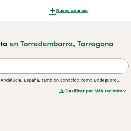
Nuevo anuncio
ta
en Torredembarra, Tarragona
de Andalucía, España, también conocido como Bodeguero
 viñedos, este perro es rápido, valiente y muy inteligente.
Clasificar por
Más reciente
 lo que lo convierte en un excelente compañero para
ose bien tanto a la vida en el campo como en la ciudad,