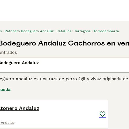
s
Ratonero Bodeguero Andaluz
Cataluña
Tarragona
Torredembarra
Bodeguero Andaluz Cachorros en ven
ontrados
Bodeguero Andaluz
eguero Andaluz es una raza de perro ágil y vivaz originaria 
mente Ratonero. Criado para la caza de roedores en bodegas y
queda
no y cuerpo esbelto, tiene un carácter enérgico y juguetón,
1
. A pesar de su instinto cazador, es cariñoso y leal, adaptánd
ba suficiente ejercicio y estimulación.
tonero Andaluz
 Andaluz