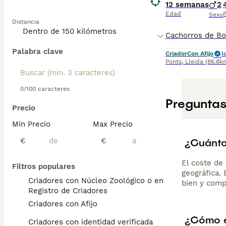
12 semanas
2
Edad
P
Sexo
Distancia
Palabra clave
Criador
Con Afijo
I
Ponts
,
Lleida
(86.8k
0/100 caracteres
Preguntas
Precio
Min Precio
Max Precio
¿Cuánto
€
€
El coste de 
Filtros populares
geográfica.
Criadores con Núcleo Zoológico o en el
bien y comp
Registro de Criadores
Criadores con Afijo
¿Cómo e
Criadores con identidad verificada