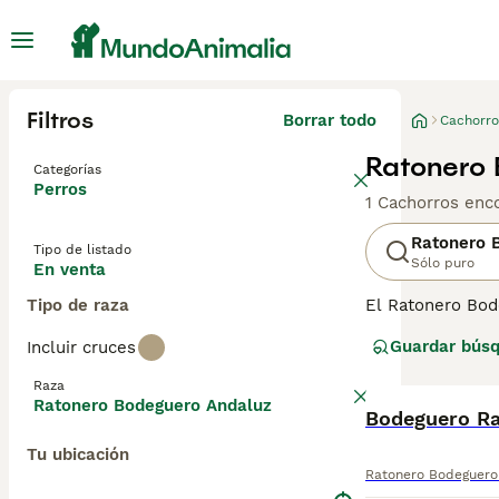
Filtros
Borrar todo
Cachorro
Ratonero 
Categorías
Perros
1 Cachorros enc
Ratonero 
Tipo de listado
Sólo puro
En venta
Tipo de raza
El Ratonero Bod
Andaluz o simple
Guardar bús
Incluir cruces
De tamaño media
familias activas
Raza
siempre que reci
Ratonero Bodeguero Andaluz
Bodeguero Ra
Tu ubicación
Ratonero Bodeguero