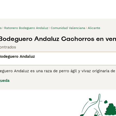
s
Ratonero Bodeguero Andaluz
Comunidad Valenciana
Alicante
Bodeguero Andaluz Cachorros en ven
ontrados
Bodeguero Andaluz
eguero Andaluz es una raza de perro ágil y vivaz originaria 
mente Ratonero. Criado para la caza de roedores en bodegas y
queda
no y cuerpo esbelto, tiene un carácter enérgico y juguetón,
. A pesar de su instinto cazador, es cariñoso y leal, adaptánd
ba suficiente ejercicio y estimulación.