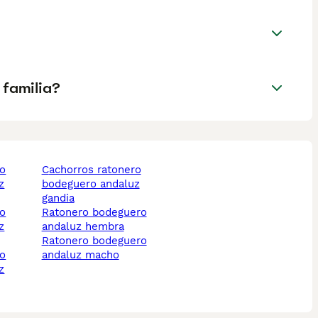
 familia?
cachorros ratonero
z
bodeguero andaluz
gandia
ratonero bodeguero
z
andaluz hembra
ratonero bodeguero
andaluz macho
z