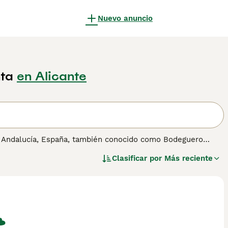
Nuevo anuncio
ta
en Alicante
de Andalucía, España, también conocido como Bodeguero
 viñedos, este perro es rápido, valiente y muy inteligente.
Clasificar por
Más reciente
 lo que lo convierte en un excelente compañero para
ose bien tanto a la vida en el campo como en la ciudad,