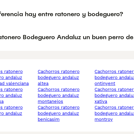
ferencia hay entre ratonero y bodeguero?
Ratonero Bodeguero Andaluz un buen perro de
cachorros ratonero
cachorros ratonero
ro andaluz
bodeguero andaluz
bodeguero andalu
d valenciana
altea
ontinyent
cachorros ratonero
cachorros ratonero
ro andaluz
bodeguero andaluz
bodeguero andalu
sa
montanejos
xativa
cachorros ratonero
cachorros ratonero
ro andaluz
bodeguero andaluz
bodeguero andalu
benicasim
montroy