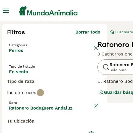
Filtros
Borrar todo
Cachorro
Ratonero 
Categorías
Perros
0 Cachorros enc
Ratonero 
Tipo de listado
Sólo puro
En venta
Tipo de raza
El Ratonero Bod
Andaluz o simple
Guardar bús
Incluir cruces
De tamaño media
familias activas
Raza
siempre que reci
Ratonero Bodeguero Andaluz
Tu ubicación