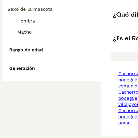
Sexo de la mascota
¿Qué di
Hembra
Macho
¿Es el 
Rango de edad
Generación
cachorros ratonero
bodegue
comunida
cachorros ratonero
bodegue
villajoyo
cachorros ratonero
bodegue
onda