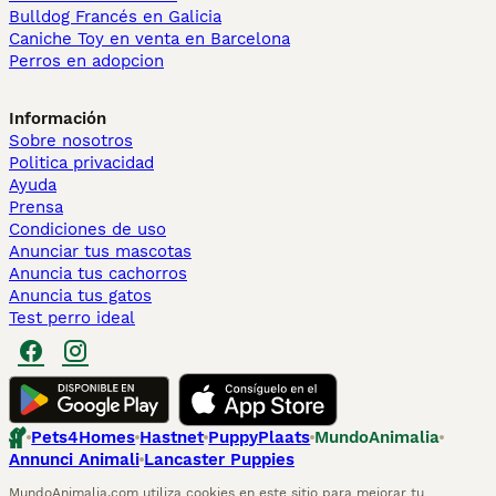
Bulldog Francés en Galicia
Caniche Toy en venta en Barcelona
Perros en adopcion
Información
Sobre nosotros
Politica privacidad
Ayuda
Prensa
Condiciones de uso
Anunciar tus mascotas
Anuncia tus cachorros
Anuncia tus gatos
Test perro ideal
Pets4Homes
Hastnet
PuppyPlaats
MundoAnimalia
Annunci Animali
Lancaster Puppies
MundoAnimalia.com utiliza cookies en este sitio para mejorar tu