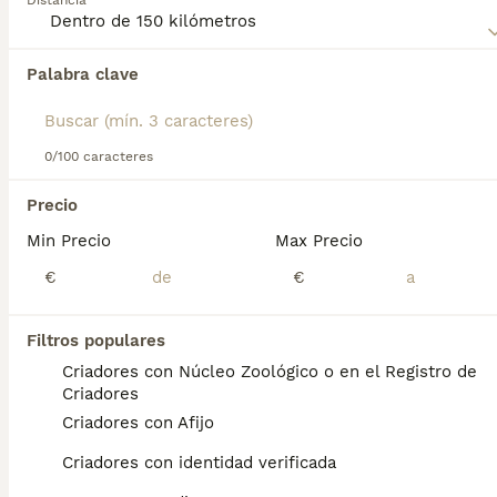
Distancia
sobre esta raza de perro.
Palabra clave
Encontramos 0 Pumi Cachorros en venta en
Algeciras, Cádiz.
Si deseas exactamente esta búsqueda guarda tu 
búsqueda y espera el resultado perfecto:
0/100 caracteres
Guardar búsqueda
Precio
Min Precio
Max Precio
Preguntas frecuentes
€
€
Filtros populares
¿Los perros pumi son buenas
Criadores con Núcleo Zoológico o en el Registro de
mascotas?
Criadores
Criadores con Afijo
Ideal para quienes entienden a los perros
pastores activos e inteligentes con un
Criadores con identidad verificada
carácter independiente. Esto puede