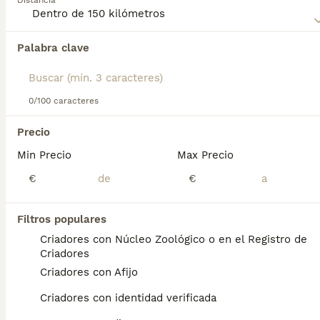
Distancia
Canario
para obtener información sobre esta raza de perro.
Palabra clave
Encontramos 0 Presa Canario Cachorros en
venta en Castelldefels, Barcelona.
Si deseas exactamente esta búsqueda guarda tu 
búsqueda y espera el resultado perfecto:
0/100 caracteres
Guardar búsqueda
Precio
Min Precio
Max Precio
Preguntas frecuentes
€
€
Filtros populares
¿Cuánto vale un cachorro de
Criadores con Núcleo Zoológico o en el Registro de
presa canaria?
Criadores
Criadores con Afijo
El coste de adquisición de esta raza puede
variar según factores como el pedigrí, la
Criadores con identidad verificada
reputación del criador y la ubicación