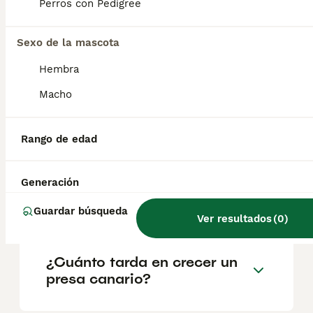
geográfica. Es fundamental acudir a
Perros con Pedigree
criadores responsables que garanticen la
salud y el bienestar de los animales.
Informarse bien y comparar opciones antes
Sexo de la mascota
de comprometerse siempre es la mejor
Hembra
decisión.
Macho
¿Presa Canario perro
peligroso?
Rango de edad
Generación
¿Es el presa un buen perro
de familia?
Guardar búsqueda
Ver resultados
(
0
)
¿Cuánto tarda en crecer un
presa canario?