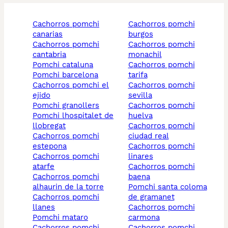
cachorros pomchi
cachorros pomchi
canarias
burgos
cachorros pomchi
cachorros pomchi
cantabria
monachil
pomchi cataluna
cachorros pomchi
pomchi barcelona
tarifa
cachorros pomchi el
cachorros pomchi
ejido
sevilla
pomchi granollers
cachorros pomchi
pomchi lhospitalet de
huelva
llobregat
cachorros pomchi
cachorros pomchi
ciudad real
estepona
cachorros pomchi
cachorros pomchi
linares
atarfe
cachorros pomchi
cachorros pomchi
baena
alhaurin de la torre
pomchi santa coloma
cachorros pomchi
de gramanet
llanes
cachorros pomchi
pomchi mataro
carmona
cachorros pomchi
cachorros pomchi