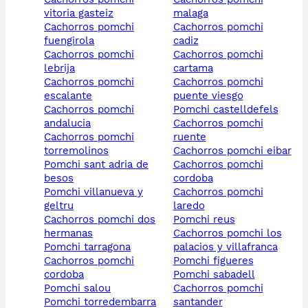
vitoria gasteiz
malaga
cachorros pomchi
cachorros pomchi
fuengirola
cadiz
cachorros pomchi
cachorros pomchi
lebrija
cartama
cachorros pomchi
cachorros pomchi
escalante
puente viesgo
cachorros pomchi
pomchi castelldefels
andalucia
cachorros pomchi
cachorros pomchi
ruente
torremolinos
cachorros pomchi eibar
pomchi sant adria de
cachorros pomchi
besos
cordoba
pomchi villanueva y
cachorros pomchi
geltru
laredo
cachorros pomchi dos
pomchi reus
hermanas
cachorros pomchi los
pomchi tarragona
palacios y villafranca
cachorros pomchi
pomchi figueres
cordoba
pomchi sabadell
pomchi salou
cachorros pomchi
pomchi torredembarra
santander