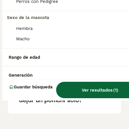
Perros con Pedigree
Sexo de la mascota
¿Cuánto dura un pomchi?
Hembra
Macho
¿Qué es un perro pomchi?
Rango de edad
¿Cuál es la vida útil de un
pomchi?
Generación
Guardar búsqueda
Ver resultados
(
1
)
¿Cuánto tiempo puedes
dejar un pomchi solo?