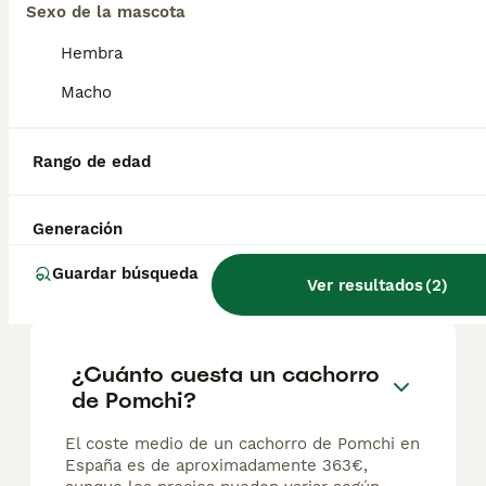
Sexo de la mascota
Pomchi
Hembra
2 semanas
2
2
Macho
Edad
Sexo
Preciosa camada de pomchi para reservar dos machos y dos hembras se entrega con vacuna desparasitados y con cartilla veterinaria y contrato de compraventa y certificado de salud en la entrega. Envío no incluido.(chip opcional 50€ más )
Rango de edad
Criador
Identidad Verificada
Córdoba
,
Córdoba
Generación
Guardar búsqueda
Preguntas frecuentes
Ver resultados
(
2
)
¿Cuánto cuesta un cachorro
de Pomchi?
El coste medio de un cachorro de Pomchi en
España es de aproximadamente 363€,