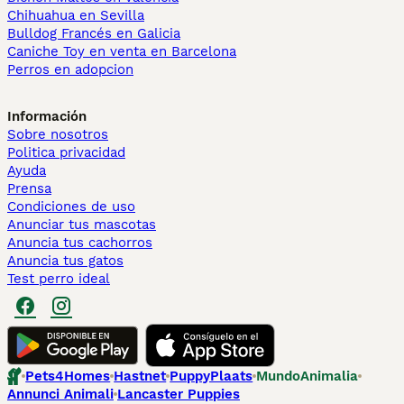
Chihuahua en Sevilla
Bulldog Francés en Galicia
Caniche Toy en venta en Barcelona
Perros en adopcion
Información
Sobre nosotros
Politica privacidad
Ayuda
Prensa
Condiciones de uso
Anunciar tus mascotas
Anuncia tus cachorros
Anuncia tus gatos
Test perro ideal
Pets4Homes
Hastnet
PuppyPlaats
MundoAnimalia
Annunci Animali
Lancaster Puppies