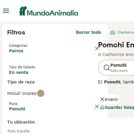
Filtros
Borrar todo
Cachorro
Pomchi En
Categorías
Perros
0 Cachorros enc
Pomchi
Tipo de listado
Sólo puro
En venta
Tipo de raza
El
Pomchi
, tam
pequeño, origina
Incluir cruces
o largo, present
enano
menudo se curva
Raza
para quienes bu
Guardar bús
Pomchi
es apto para viv
moderado y diet
Tu ubicación
paciencia y el 
compañero adora
Toda España