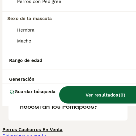
Perros con Pedigree
Caniche. Son perros leales, amigables e
inteligentes, ideales para familias y
personas que buscan un compañero
Sexo de la mascota
afectuoso y adaptable.
Hembra
Macho
¿Cuánto cuesta un perro
Pomapoo?
Rango de edad
¿Cómo son los pomapoos?
Generación
Guardar búsqueda
Ver resultados
(
0
)
¿Qué cuidados especiales
necesitan los Pomapoos?
Perros Cachorros En Venta
Chihuahua en venta