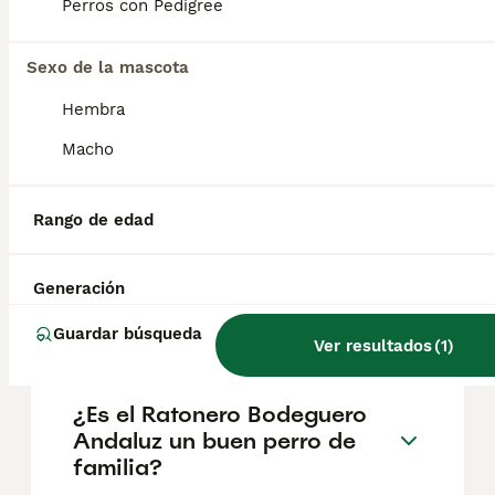
Perros con Pedigree
salud y el bienestar de los animales.
Informarse bien y comparar opciones antes
de comprometerse siempre es la mejor
Sexo de la mascota
decisión.
Hembra
Macho
¿Cómo es el carácter del
ratonero bodeguero
andaluz?
Rango de edad
Generación
¿Qué diferencia hay entre
ratonero y bodeguero?
Guardar búsqueda
Ver resultados
(
1
)
¿Es el Ratonero Bodeguero
Andaluz un buen perro de
familia?