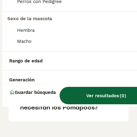
Perros con Pedigree
Caniche. Son perros leales, amigables e
inteligentes, ideales para familias y
personas que buscan un compañero
Sexo de la mascota
afectuoso y adaptable.
Hembra
Macho
¿Cuánto cuesta un perro
Pomapoo?
Rango de edad
¿Cómo son los pomapoos?
Generación
Guardar búsqueda
Ver resultados
(
0
)
¿Qué cuidados especiales
necesitan los Pomapoos?